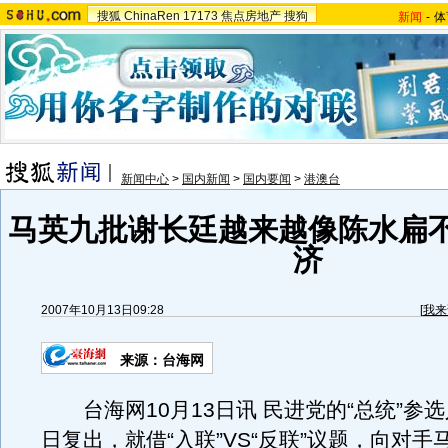
搜狐
ChinaRen
17173
焦点房地产
搜狗
新闻
-
体
新闻中心
>
国内新闻
>
国内要闻
>
港澳台
马英九批谢长廷越来越像陈水扁
济
2007年10月13日09:28
[
我来
来源：台海网
台海网10月13日讯 民进党的“总统”参选
日复出，就借“入联”VS“反联”议题，向对手