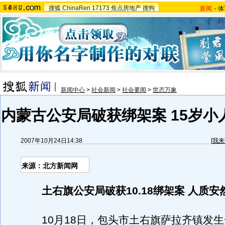
搜狐
ChinaRen
17173
焦点房地产
搜狗
新闻
-
体
新闻中心
>
社会新闻
>
社会要闻
>
世态万象
内蒙古公安局破获绑架案 15岁小
2007年10月24日14:38
[
我来
来源：北方新闻网
土右旗公安局破获10.18绑架案 人质安
10月18日，包头市土右旗萨拉齐镇发生