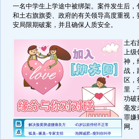
一名中学生上学途中被绑架。案件发生后，
和土右旗旗委、政府的有关领导高度重视，
安局限期破案，并且确保人质安全。
土右
上级
神，
战，
区，
里，
功破
毫发
罪嫌
网。