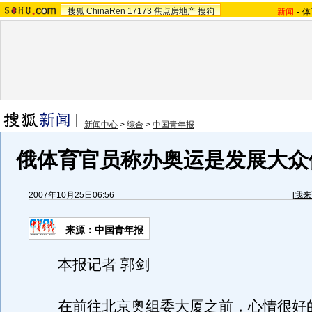
搜狐
ChinaRen
17173
焦点房地产
搜狗
新闻
-
体
新闻中心
>
综合
>
中国青年报
俄体育官员称办奥运是发展大众
2007年10月25日06:56
[
我来
来源：中国青年报
本报记者 郭剑
在前往北京奥组委大厦之前，心情很好