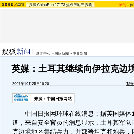
搜狐
ChinaRen
17173
焦点房地产
搜狗
新闻
-
体
新闻中心
>
国际新闻
>
中亚新闻
英媒：土耳其继续向伊拉克边
2007年10月25日16:20
[
我来
来源：中国日报网站
中国日报网环球在线消息：据英国媒体10
道，来自安全官员的消息显示，土耳其军队
克边境地区集结兵力，并部署坦克和炮兵，以