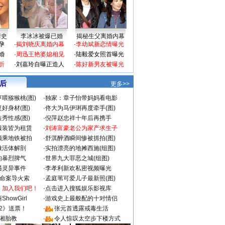
情史
李冰冰被爆已婚
揭秘生父离婚内幕
孕
·
揭刘晓庆离婚内幕
·
李幼斌新恋情曝光
婚
·
周迅王艳婆媳相见
·
陆毅爱女照首曝光
折
·
刘嘉玲自曝正造人
·
陈好新男友被曝光
 后
更多>>
喂猕猴桃(图)
·
独家：章子怡带妈妈看电影
好身材(图)
·
佟大为马伊琍再度牵手(图)
秀性感(图)
·
倪萍赵忠祥十年后再携手
服装皆为租赁
·
刘涛富豪老公为家产求生子
颜乘地铁被拍
·
舒淇醉酒瞬间惨被抓拍(图)
做活体解剖
·
实拍漂亮的地摊西施(组图)
的暴烈脾气
·
世界九大罪恶之城(组图)
遇灵异事件
·
李孝利新欢私密视频曝光
成命案导火索
·
孟庭苇可爱儿子最新照(图)
：加入我们吧！
·
点击进入搜狐娱乐影视库
howGirl
·
游戏史上最般配的十对情侣
2》送票！
·
张元首透露戒毒生活
湘胎教
·
令人惊叹太空步下楼方式