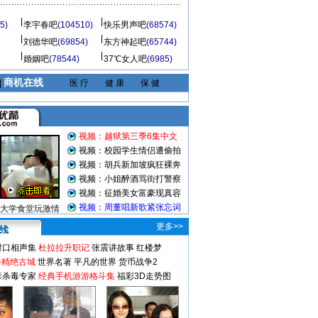
5)
李宇春吧
(104510)
快乐男声吧
(68574)
刘德华吧
(69854)
东方神起吧
(65744)
婚姻吧
(78544)
37℃女人吧
(6985)
商机在线
|
医 疗
健 康
保 健
视频：越狱第三季6集中文
视频：校园学生情侣遭偷拍
视频：胡兵新加坡疯狂裸奔
视频：小姐醉酒骂街打警察
视频：征婚美女富豪现真容
视频：周董唱新歌紧张忘词
大学食堂玩激情
更多>>
对口相声集
杜拉拉升职记
张震讲故事
红楼梦
-精绝古城
世界名著
平凡的世界
货币战争2
毒杀毒专家
经典手机游游格斗集
福彩3D走势图