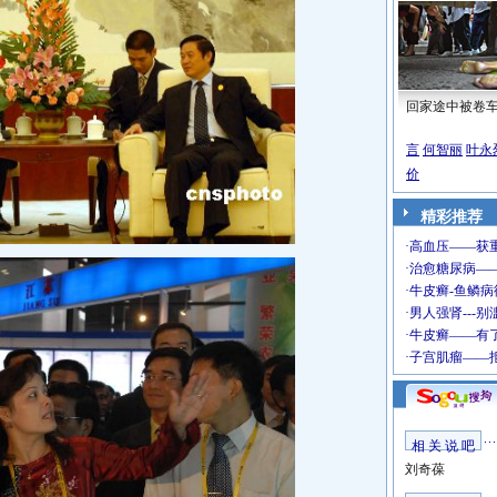
回家途中被卷
言
何智丽
叶永
价
精彩推荐
相 关 说 吧
刘奇葆