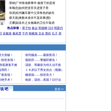
·
荣林
|
广州珠海桥事件:被推下的是谁
·
朱顺忠
|
如何把贪官关进笼子里
·
张原
|
杭州飙车案中父亲角色的缺失
·
蔡天新
|
奥数本身并不是坏事(图)
·
王攀
|
副县长之女施暴的卫生巾疑虑
车底
热点标签：
章子怡
春运
郭德纲
315
明星代
烈
吴敬琏
暴风雪
于丹
陈晓旭
文化
票价
孔子
房
说 吧
更多>>