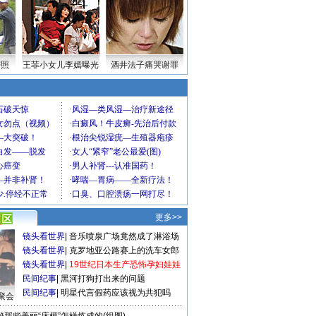
密照
王菲小女儿李嫣曝光
酒井法子痛哭谢罪
更多>>
镜头看世界
|
音乐喷泉广场竟然成了淋浴场
镜头看世界
|
克罗地亚公路赛上的洗车女郎
镜头看世界
|
19世纪日本生产恐怖孕妇娃娃
民间纪事
|
黑河打狗打出来的问题
民间纪事
|
明星代言假药应该视为共犯吗
聚会