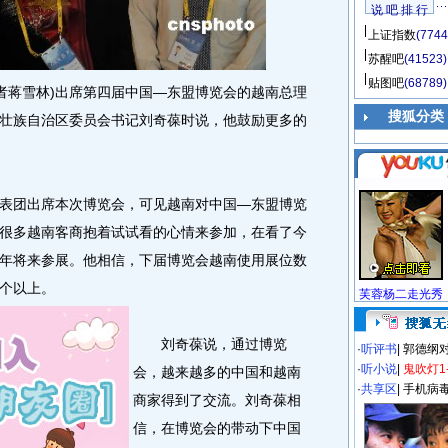
说 吧 排 行
上证指数
(7744
苏醒吧
(41523)
贴图吧
(68789)
蒋雪林)出席第四届中国—东盟博览会的越南总理
搜狐分类
壮族自治区委员会书记刘奇葆时说，他鼓励更多的
团出席本次博览会，可见越南对中国—东盟博览
很多越南客商抱着试试看的心情来参加，在看了今
年将来参展。他相信，下届博览会越南使用展位数
个以上。
芙蓉杨二走光秀
刘奇葆说，通过博览
·
听评书
|
郭德纲
·
听小说
|
鬼吹灯1
会，越来越多的中国和越南
·
共享区
|
手机病
商家得到了交流。刘奇葆相
信，在博览会的带动下中国