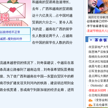
和越南的贸易将急速增长。
去年，广西和越南的贸易额
达十六亿美元，占中国对越
揭田壮壮徐帆
·
赵薇被爆已经怀
贸易的六分之一。更令人高
·
李宇春爆遭母逼
兴的是，越南在广西的留学
·
圣诞节明信片八
生人数接近两千人，占越南
茶 余 饭
在中国的留学生人数的四分
·
何炅获地产大亨
·
陈慧琳产后恢复
·
殷桃街头休闲装
·
范冰冰红地毯
越来越密切的情况下，刘奇葆建议，中越应在基
·
姚晨与老公素
条高速公路修到了越南边境，刘奇葆希望阮晋勇能
·
日军竟拿战俘
接。为了使广西和越南在中国—东盟自贸区中的桥
·
盘点网坛大腕
·
美女办公室遭
南尽快扩建友谊关到河内的铁路，建设胡志明到金
·
《Nobody》
路全线贯通，形成南宁到新加坡的经济走廊，进而
·
搜狐娱乐招聘
·
台北电玩展靓丽S
·
《变形金刚
·
王岳伦爆李