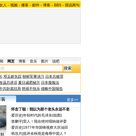
女人
-
视频
-
播客
-
邮件
-
博客
-
BBS
-
我说两句
闻
网页
博客
音乐
图片
说吧
长
邓玉娇失踪
朝鲜军事演习
日本兵赎罪
改温总讲话
夏日减肥秘方
日本瘦脸法
中共卧底结局
慈禧不快乐
侵略中国报告
更多>>
·
怀念丁聪：我以为那个老头永远不老
·
爱历史
|
年轻时代的毛泽东(组图)
·
曾鹏宇
|
雷人！我在绝对唱响做评委
·
爱历史
|
1977年华国锋视察大庆油田
·
韩浩月
|
批评余秋雨是侮辱中国人？
接触