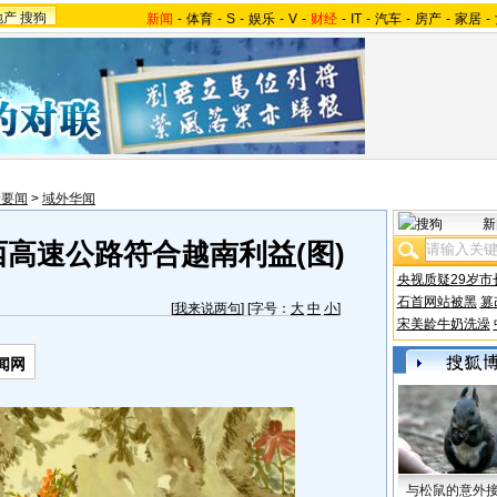
地产
搜狗
新闻
-
体育
-
S
-
娱乐
-
V
-
财经
-
IT
-
汽车
-
房产
-
家居
-
际要闻
>
域外华闻
新
高速公路符合越南利益(图)
央视质疑29岁市
石首网站被黑
篡
[
我来说两句
] [字号：
大
中
小
]
宋美龄牛奶洗澡
闻网
与松鼠的意外