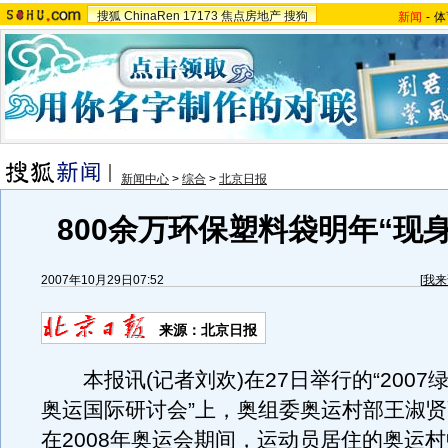
搜狐
ChinaRen
17173
焦点房地产
搜狗
新闻
-
体
新闻中心
>
综合
>
北京日报
800余万环保塑料袋明年“现
2007年10月29日07:52
[
我来
来源：北京日报
本报讯(记者刘欢)在27日举行的“2007
奥运国际研讨会”上，奥组委奥运村部王淑
在2008年奥运会期间，运动员居住的奥运村