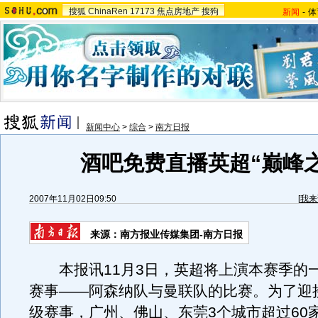
搜狐
ChinaRen
17173
焦点房地产
搜狗
新闻
-
体
新闻中心
>
综合
>
南方日报
酒吧免费直播英超“巅峰之
2007年11月02日09:50
[
我来
来源：南方报业传媒集团-南方日报
本报讯11月3日，英超将上演本赛季的
赛事——阿森纳队与曼联队的比赛。为了迎
级赛事，广州、佛山、东莞3个城市超过60家