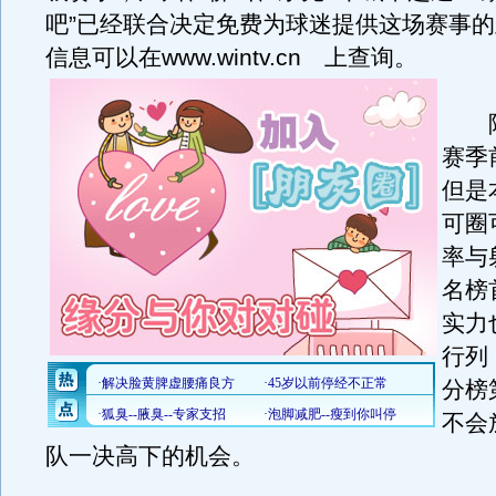
吧”已经联合决定免费为球迷提供这场赛事
信息可以在www.wintv.cn 上查询。
阿
赛季
但是
可圈
率与
名榜
实力
行列
分榜
不会
队一决高下的机会。