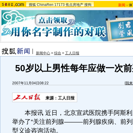
搜狐
ChinaRen
17173
焦点房地产
搜狗
新闻
-
体
新闻中心
>
综合
>
工人日报
50岁以上男性每年应做一次
2007年11月04日08:22
[
我来
来源：工人日报
本报讯 近日，北京宣武医院携手阿斯利
举办了“关注前列腺———前列腺疾病、前列
型义诊咨询活动。