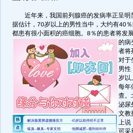
近年来，我国前列腺癌的发病率正呈明
据估计，70岁以上的男性当中，大约有40
都患有很小面积的癌细胞。
8％的患者将发
的病
者将
对于
男性
岁以
每年
查。
泌尿
文教
上说
可采