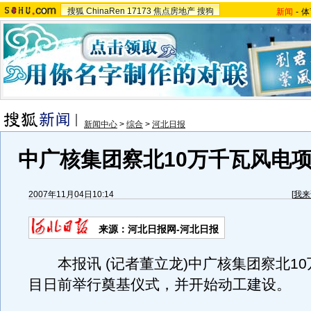
搜狐
ChinaRen
17173
焦点房地产
搜狗
新闻
-
体
新闻中心
>
综合
>
河北日报
中广核集团察北10万千瓦风电项
2007年11月04日10:14
[
我来
来源：河北日报网-河北日报
本报讯 (记者董立龙)中广核集团察北10
目日前举行奠基仪式，并开始动工建设。