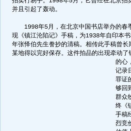
拍卖行易手。1998年5月，它曾经在北京拍
并且引起了轰动。
1998年5月，在北京中国书店举办的春
现《镇江沦陷记》手稿，为1938年自印本书稿
年张怿伯先生誊抄的清稿。相传此手稿曾长
某地得以完好保存。
这件拍品的出现牵动了
的心
记录
罪证
够回
群众
终《
手稿
烈竞