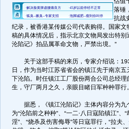
估值
落锤
抗战
纪录，被香港某传媒公司代表购得。国家文
稿的具体情况后，指示北京文物局发出特别
沦陷记》拍品属革命文物，严禁出境。”
关于这部手稿的来历，专家介绍说：1937
日，作为当时江苏省省会的镇江先于南京五
下沦陷。时任镇江工厂股份两合公司总经理
生，守厂两月之久，亲眼目睹日军种种罪行
据悉，《镇江沦陷记》主体内容分为九
为“沦陷前之种种”、“一二·八日寇陷镇江”、“
淫”、“烧杀及伤害侮辱”等日寇罪行，“拉夫