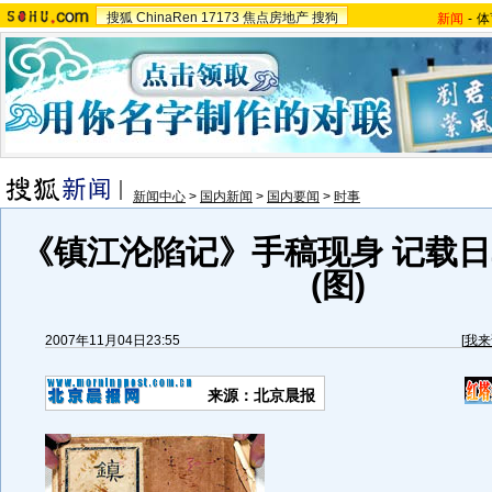
搜狐
ChinaRen
17173
焦点房地产
搜狗
新闻
-
体
新闻中心
>
国内新闻
>
国内要闻
>
时事
《镇江沦陷记》手稿现身 记载
(图)
2007年11月04日23:55
[
我来
来源：北京晨报