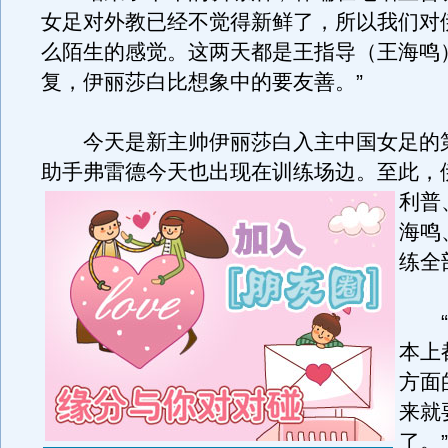
女足对外教已经不觉得新鲜了，所以我们对
么陌生的感觉。这两天都是王指导（王海鸣
复，伊丽莎白比想象中的要友善。”
今天是新主帅伊丽莎白入主中国女足的
助手弗雷德今天也出现在训练场边。
至此，
利普
海鸣
练全
“
本上
方面
来就
了。