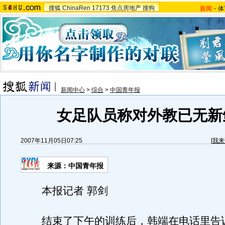
搜狐
ChinaRen
17173
焦点房地产
搜狗
新闻
-
体
新闻中心
>
综合
>
中国青年报
女足队员称对外教已无新
2007年11月05日07:25
[
我来
来源：中国青年报
本报记者 郭剑
结束了下午的训练后，韩端在电话里告诉