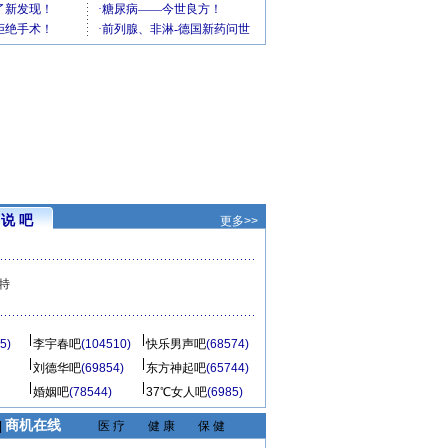
说 吧
更多>>
特
5)
李宇春吧
(104510)
快乐男声吧
(68574)
刘德华吧
(69854)
东方神起吧
(65744)
婚姻吧
(78544)
37℃女人吧
(6985)
商机在线
|
医 疗
健 康
保 健