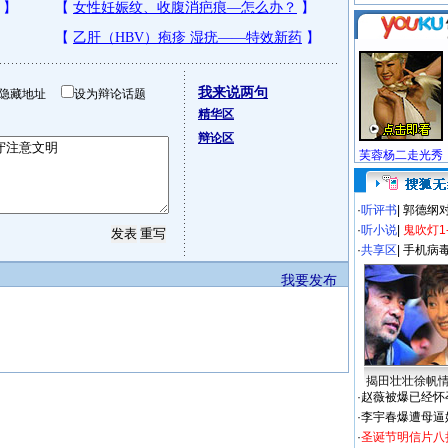
我来说两句
隐藏地址
设为辩论话题
精华区
辩论区
芙蓉杨二走光秀
·
听评书
|
郭德纲
·
听小说
|
鬼吹灯1
·
共享区
|
手机病
我要发布
揭田壮壮徐帆
·
赵薇被爆已经怀
·
李宇春爆遭母逼
·
圣诞节明信片八