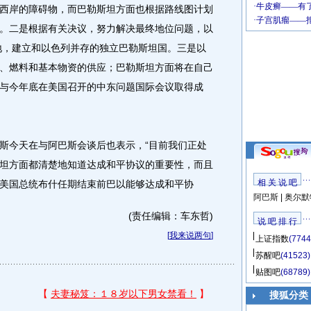
西岸的障碍物，而巴勒斯坦方面也根据路线图计划
。二是根据有关决议，努力解决最终地位问题，以
土地，建立和以色列并存的独立巴勒斯坦国。三是以
、燃料和基本物资的供应；巴勒斯坦方面将在自己
与今年底在美国召开的中东问题国际会议取得成
今天在与阿巴斯会谈后也表示，“目前我们正处
坦方面都清楚地知道达成和平协议的重要性，而且
相 关 说 吧
美国总统布什任期结束前巴以能够达成和平协
阿巴斯
|
奥尔默
(责任编辑：车东哲)
说 吧 排 行
[
我来说两句
]
上证指数
(7744
苏醒吧
(41523)
贴图吧
(68789)
搜狐分类