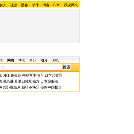
女人
-
视频
-
播客
-
邮件
-
博客
-
BBS
-
我说两句
闻
网页
博客
音乐
图片
说吧
长
邓玉娇失踪
朝鲜军事演习
日本兵赎罪
改温总讲话
夏日减肥秘方
日本瘦脸法
中共卧底结局
慈禧不快乐
侵略中国报告