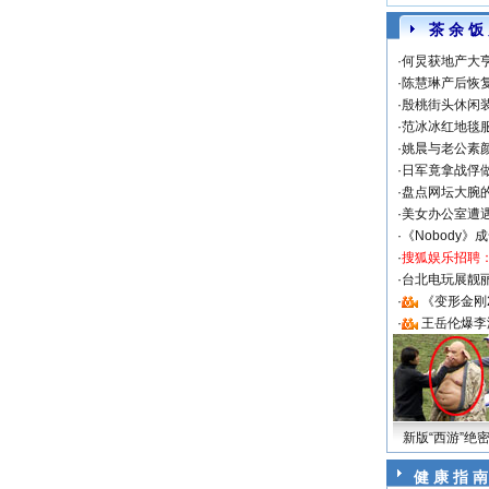
茶 余 饭
·
何炅获地产大亨
·
陈慧琳产后恢复
·
殷桃街头休闲装
·
范冰冰红地毯
·
姚晨与老公素
·
日军竟拿战俘
·
盘点网坛大腕
·
美女办公室遭
·
《Nobody》
·
搜狐娱乐招聘
·
台北电玩展靓丽S
·
《变形金刚
·
王岳伦爆李
新版“西游”绝
健 康 指 南