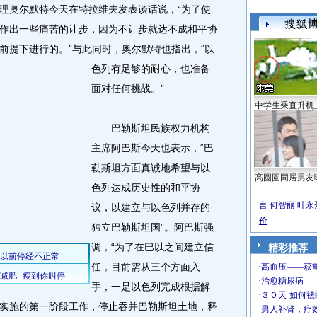
奥尔默特今天在特拉维夫发表谈话说，“为了使
作出一些痛苦的让步，因为不让步就达不成和平协
前提下进行的。
”与此同时，奥尔默特也指出，“以
色列有足够的耐心，也准备
面对任何挑战。”
中学生乘直升机
巴勒斯坦民族权力机构
主席阿巴斯今天也表示，“巴
勒斯坦方面真诚地希望与以
高圆圆同居男友
色列达成历史性的和平协
言
何智丽
叶永
议，以建立与以色列并存的
价
独立巴勒斯坦国”。阿巴斯强
调，“为了在巴以之间建立信
精彩推荐
任，目前需从三个方面入
手，一是以色列完成根据解
实施的第一阶段工作，停止吞并巴勒斯坦土地，释