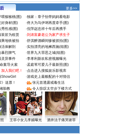
 后
更多>>
喂猕猴桃(图)
·
独家：章子怡带妈妈看电影
好身材(图)
·
佟大为马伊琍再度牵手(图)
秀性感(图)
·
倪萍赵忠祥十年后再携手
服装皆为租赁
·
刘涛富豪老公为家产求生子
颜乘地铁被拍
·
舒淇醉酒瞬间惨被抓拍(图)
做活体解剖
·
实拍漂亮的地摊西施(组图)
的暴烈脾气
·
世界九大罪恶之城(组图)
遇灵异事件
·
李孝利新欢私密视频曝光
成命案导火索
·
孟庭苇可爱儿子最新照(图)
：加入我们吧！
·
点击进入搜狐娱乐影视库
howGirl
·
游戏史上最般配的十对情侣
2》送票！
·
张元首透露戒毒生活
湘胎教
·
令人惊叹太空步下楼方式
密照
王菲小女儿李嫣曝光
酒井法子痛哭谢罪