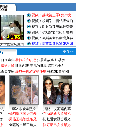
视频：越狱第三季6集中文
视频：校园学生情侣遭偷拍
视频：胡兵新加坡疯狂裸奔
视频：小姐醉酒骂街打警察
视频：征婚美女富豪现真容
视频：周董唱新歌紧张忘词
大学食堂玩激情
更多>>
对口相声集
杜拉拉升职记
张震讲故事
红楼梦
-精绝古城
世界名著
平凡的世界
货币战争2
毒杀毒专家
经典手机游游格斗集
福彩3D走势图
情史
李冰冰被爆已婚
揭秘生父离婚内幕
孕
·
揭刘晓庆离婚内幕
·
李幼斌新恋情曝光
婚
·
周迅王艳婆媳相见
·
陆毅爱女照首曝光
折
·
刘嘉玲自曝正造人
·
陈好新男友被曝光