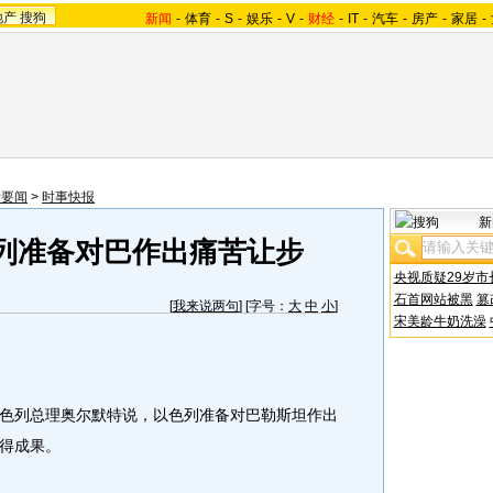
地产
搜狗
新闻
-
体育
-
S
-
娱乐
-
V
-
财经
-
IT
-
汽车
-
房产
-
家居
-
际要闻
>
时事快报
新
列准备对巴作出痛苦让步
央视质疑29岁市
石首网站被黑
篡
[
我来说两句
] [字号：
大
中
小
]
宋美龄牛奶洗澡
色列总理奥尔默特说，以色列准备对巴勒斯坦作出
得成果。