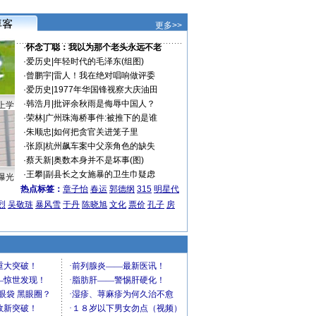
更多>>
·
怀念丁聪：我以为那个老头永远不老
·
爱历史
|
年轻时代的毛泽东(组图)
·
曾鹏宇
|
雷人！我在绝对唱响做评委
·
爱历史
|
1977年华国锋视察大庆油田
·
韩浩月
|
批评余秋雨是侮辱中国人？
上学
·
荣林
|
广州珠海桥事件:被推下的是谁
·
朱顺忠
|
如何把贪官关进笼子里
·
张原
|
杭州飙车案中父亲角色的缺失
·
蔡天新
|
奥数本身并不是坏事(图)
·
王攀
|
副县长之女施暴的卫生巾疑虑
曝光
热点标签：
章子怡
春运
郭德纲
315
明星代
烈
吴敬琏
暴风雪
于丹
陈晓旭
文化
票价
孔子
房