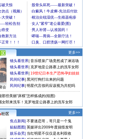
更多>>
镜头看世界
|
音乐喷泉广场竟然成了淋浴场
镜头看世界
|
克罗地亚公路赛上的洗车女郎
镜头看世界
|
19世纪日本生产恐怖孕妇娃娃
民间纪事
|
黑河打狗打出来的问题
民间纪事
|
明星代言假药应该视为共犯吗
聚会
秘那些美丽“床模”怎样炼成的(组图)
感女郎来洗车！克罗地亚公路赛上的洗车女郎
更多>>
焦点新闻
|
不要迷恋哥，哥只是一个鬼
贴贴图图
|
英媒评出2009年度搞怪发明
娱乐旮旯
|
当红明星不仅仅是名利双收