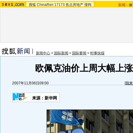
搜狐
ChinaRen
17173
焦点房地产
搜狗
新闻
-
体
新闻中心
>
国际新闻
>
国际要闻
>
时事快报
欧佩克油价上周大幅上涨(
2007年11月06日09:00
[
我来
来源：新华网