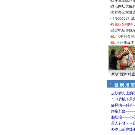
·
日军竟拿战俘
·
盘点网坛大腕
·
美女办公室遭
·
《Nobody》
·
搜狐娱乐招聘
·
台北电玩展靓丽S
·
《变形金刚
·
王岳伦爆李
新版“西游”绝
健 康 指 南