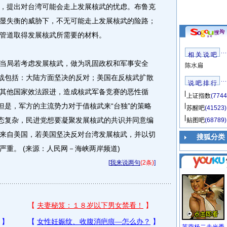
，提出对台湾可能会走上发展核武的忧虑。布鲁克
显失衡的威胁下，不无可能走上发展核武的险路；
管道取得发展核武所需要的材料。
相 关 说 吧
局若考虑发展核武，做为巩固政权和军事安全
陈水扁
挑战包括：大陆方面坚决的反对；美国在反核武扩散
说 吧 排 行
其他国家效法跟进，造成核武军备竞赛的恶性循
上证指数
(7744
但是，军方的主流势力对于借核武来“台独”的策略
苏醒吧
(41523)
生态复杂，民进党想要凝聚发展核武的共识并同意编
贴图吧
(68789)
来自美国，若美国坚决反对台湾发展核武，并以切
搜狐分类
重。 (来源：人民网－海峡两岸频道)
[
我来说两句
(2条)
]