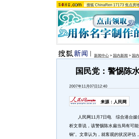
搜狐
ChinaRen
17173
焦点房
新闻中心
>
国内新闻
>
国
国民党：警惕陈水
2007年11月07日12:40
来源：人民网
人民网11月7日电 综合港台媒
析文章说，该警惕陈水扁当局有可能
锏”。文章认为，就客观的状况评估