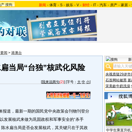
地产
搜狗
新闻
-
体育
-
S
-
娱乐
-
V
-
财经
-
IT
-
汽车
-
房产
-
家居
-
内要闻
>
港澳台
新
扁当局“台独”核武化风险
央视质疑29岁市
石首网站被黑
篡
[
我来说两句
(2)
] [字号：
大
中
小
]
宋美龄牛奶洗澡
体报道，最新一期的国民党中央政策会刊物刊登分
以发展核武来做为巩固政权和军事安全的“杀手
，陈水扁当局是否会发展核武，其关键只在于其政
中学生乘直升机