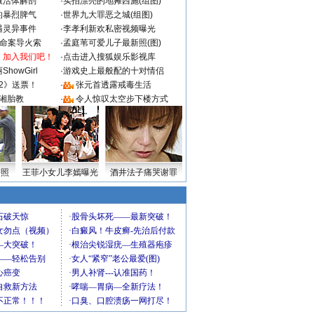
做活体解剖
·
实拍漂亮的地摊西施(组图)
的暴烈脾气
·
世界九大罪恶之城(组图)
遇灵异事件
·
李孝利新欢私密视频曝光
成命案导火索
·
孟庭苇可爱儿子最新照(图)
：加入我们吧！
·
点击进入搜狐娱乐影视库
howGirl
·
游戏史上最般配的十对情侣
2》送票！
·
张元首透露戒毒生活
湘胎教
·
令人惊叹太空步下楼方式
密照
王菲小女儿李嫣曝光
酒井法子痛哭谢罪