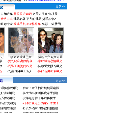
大学食堂玩激情
更多>>
对口相声集
杜拉拉升职记
张震讲故事
红楼梦
-精绝古城
世界名著
平凡的世界
货币战争2
毒杀毒专家
经典手机游游格斗集
福彩3D走势图
情史
李冰冰被爆已婚
揭秘生父离婚内幕
孕
·
揭刘晓庆离婚内幕
·
李幼斌新恋情曝光
婚
·
周迅王艳婆媳相见
·
陆毅爱女照首曝光
折
·
刘嘉玲自曝正造人
·
陈好新男友被曝光
 后
更多>>
喂猕猴桃(图)
·
独家：章子怡带妈妈看电影
好身材(图)
·
佟大为马伊琍再度牵手(图)
秀性感(图)
·
倪萍赵忠祥十年后再携手
服装皆为租赁
·
刘涛富豪老公为家产求生子
颜乘地铁被拍
·
舒淇醉酒瞬间惨被抓拍(图)