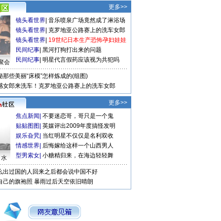
更多>>
镜头看世界
|
音乐喷泉广场竟然成了淋浴场
镜头看世界
|
克罗地亚公路赛上的洗车女郎
镜头看世界
|
19世纪日本生产恐怖孕妇娃娃
民间纪事
|
黑河打狗打出来的问题
民间纪事
|
明星代言假药应该视为共犯吗
聚会
秘那些美丽“床模”怎样炼成的(组图)
感女郎来洗车！克罗地亚公路赛上的洗车女郎
更多>>
焦点新闻
|
不要迷恋哥，哥只是一个鬼
贴贴图图
|
英媒评出2009年度搞怪发明
娱乐旮旯
|
当红明星不仅仅是名利双收
情感世界
|
后悔嫁给这样一个山西男人
型男索女
|
小糖精归来，在海边轻轻舞
口水
么出过国的人回来之后都会说中国不好
自己的旗袍照
暴雨过后天空依旧晴朗