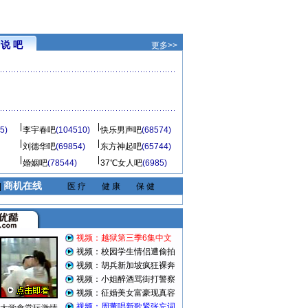
说 吧
更多>>
5)
李宇春吧
(104510)
快乐男声吧
(68574)
刘德华吧
(69854)
东方神起吧
(65744)
婚姻吧
(78544)
37℃女人吧
(6985)
商机在线
|
医 疗
健 康
保 健
视频：越狱第三季6集中文
视频：校园学生情侣遭偷拍
视频：胡兵新加坡疯狂裸奔
视频：小姐醉酒骂街打警察
视频：征婚美女富豪现真容
视频：周董唱新歌紧张忘词