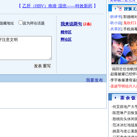
芙蓉杨二走光秀
·
听评书
|
郭德纲
·
听小说
|
鬼吹灯1
隐藏地址
设为辩论话题
我来说两句
(2条)
·
共享区
|
手机病
精华区
辩论区
揭田壮壮徐帆
·
赵薇被爆已经怀
我要发布
·
李宇春爆遭母逼
·
圣诞节明信片八
茶 余 饭
·
何炅获地产大亨
·
陈慧琳产后恢复
·
殷桃街头休闲装
·
范冰冰红地毯
·
姚晨与老公素