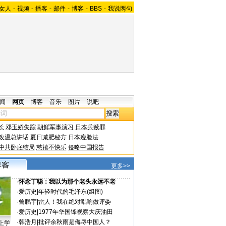
女人
-
视频
-
播客
-
邮件
-
博客
-
BBS
-
我说两句
闻
网页
博客
音乐
图片
说吧
长
邓玉娇失踪
朝鲜军事演习
日本兵赎罪
改温总讲话
夏日减肥秘方
日本瘦脸法
中共卧底结局
慈禧不快乐
侵略中国报告
更多>>
·
怀念丁聪：我以为那个老头永远不老
·
爱历史
|
年轻时代的毛泽东(组图)
·
曾鹏宇
|
雷人！我在绝对唱响做评委
·
爱历史
|
1977年华国锋视察大庆油田
·
韩浩月
|
批评余秋雨是侮辱中国人？
上学