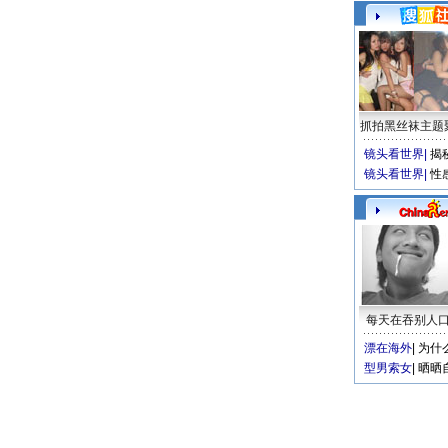
抓拍黑丝袜主题
镜头看世界
|
揭
镜头看世界
|
性
每天在吞别人
漂在海外
|
为什
型男索女
|
晒晒