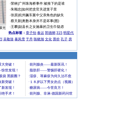
·
荣林
|
广州珠海桥事件:被推下的是谁
·
朱顺忠
|
如何把贪官关进笼子里
·
张原
|
杭州飙车案中父亲角色的缺失
·
蔡天新
|
奥数本身并不是坏事(图)
·
王攀
|
副县长之女施暴的卫生巾疑虑
曝光
热点标签：
章子怡
春运
郭德纲
315
明星代
烈
吴敬琏
暴风雪
于丹
陈晓旭
文化
票价
孔子
房