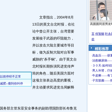
文章指出，2004年8月
13日的英文台北时报，在社
高圆圆同居男友
论中曾公开主张，台湾需要
言
何智丽
叶永
发展核子武器的吓阻能力，
价
并以攻击大陆主要城市等目
精彩推荐
标，做为反制大陆对台军事
威胁的“杀手锏”。由于英文台
北时报长期扮演民进党传声
筒的角色，随后美国方面对
这项主张表达高度的重视，
并主动要求民进党当局解释
国国务部主管东亚安全事务的副助理国防部长布鲁克