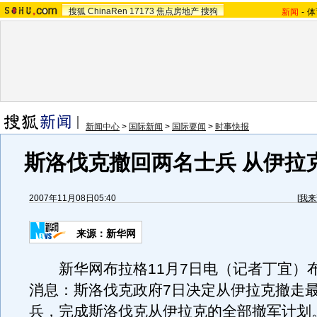
搜狐
ChinaRen
17173
焦点房地产
搜狗
新闻
-
体
新闻中心
>
国际新闻
>
国际要闻
>
时事快报
斯洛伐克撤回两名士兵 从伊拉
2007年11月08日05:40
[
我来
来源：新华网
新华网布拉格11月7日电（记者丁宜）
消息：斯洛伐克政府7日决定从伊拉克撤走
兵，完成斯洛伐克从伊拉克的全部撤军计划