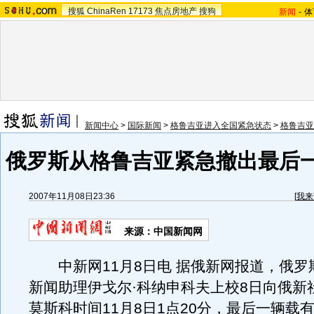
搜狐
ChinaRen
17173
焦点房地产
搜狗
新闻
-
体
新闻中心
>
国际新闻
>
格鲁吉亚进入全国紧急状态
>
格鲁吉亚
俄罗斯从格鲁吉亚紧急撤出最后
2007年11月08日23:36
[
我来
来源：中国新闻网
中新网11月8日电 据俄新网报道，俄罗
新闻助理伊戈尔·科纳申科夫上校8日向俄新
莫斯科时间11月8日1点20分，最后一辆载