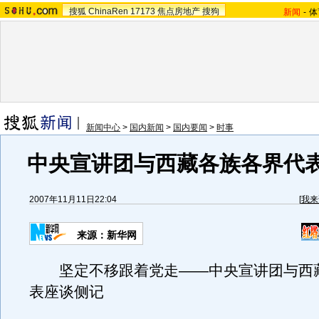
搜狐
ChinaRen
17173
焦点房地产
搜狗
新闻
-
体
新闻中心
>
国内新闻
>
国内要闻
>
时事
中央宣讲团与西藏各族各界代
2007年11月11日22:04
[
我来
来源：新华网
坚定不移跟着党走——中央宣讲团与西
表座谈侧记