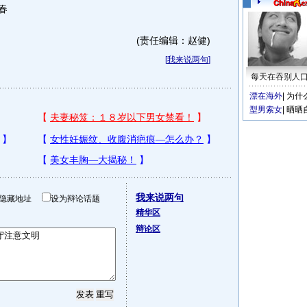
春
(责任编辑：赵健)
[
我来说两句
]
每天在吞别人
漂在海外
|
为什
型男索女
|
晒晒
我来说两句
隐藏地址
设为辩论话题
精华区
辩论区