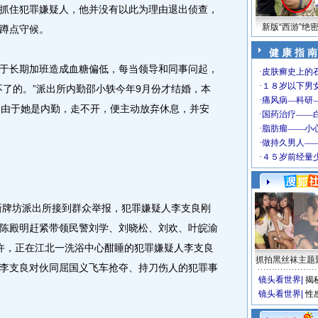
抓住犯罪嫌疑人，他并没有以此为理由退出侦查，
新版“西游”绝
蹲点守候。
健 康 指 南
长期加班造成血糖偏低，每当领导和同事问起，
不了的。”派出所内勤邵小轶今年9月份才结婚，本
是由于她是内勤，走不开，便主动放弃休息，并安
新牌坊派出所接到群众举报，犯罪嫌疑人李支良刚
陈殿明赶紧带领民警刘学、刘晓松、刘欢、叶皖渝
许，正在江北一洗浴中心酣睡的犯罪嫌疑人李支良
抓拍黑丝袜主题
李支良对伙同屈国义飞车抢夺、持刀伤人的犯罪事
镜头看世界
|
揭
镜头看世界
|
性