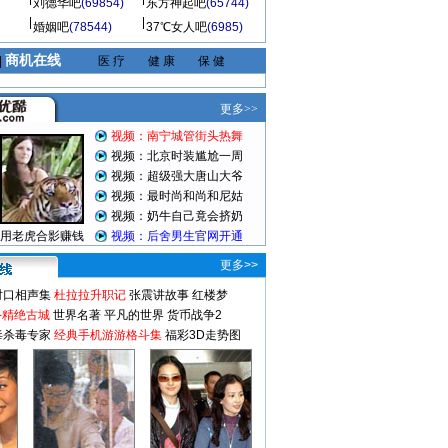
刘德华吧
(69854)
东方神起吧
(65744)
婚姻吧
(78544)
37℃女人吧
(6985)
商机在线
|
医 疗
健 康
保 健
更多>>
对口相声集
杜拉拉升职记
张震讲故事
红楼梦
-精绝古城
世界名著
平凡的世界
货币战争2
毒杀毒专家
经典手机游游格斗集
福彩3D走势图