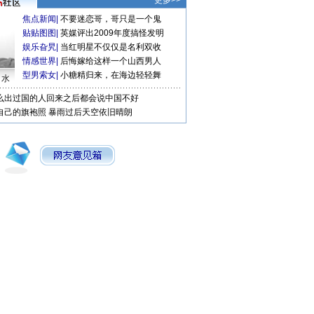
更多>>
焦点新闻
|
不要迷恋哥，哥只是一个鬼
贴贴图图
|
英媒评出2009年度搞怪发明
娱乐旮旯
|
当红明星不仅仅是名利双收
情感世界
|
后悔嫁给这样一个山西男人
型男索女
|
小糖精归来，在海边轻轻舞
口水
么出过国的人回来之后都会说中国不好
自己的旗袍照
暴雨过后天空依旧晴朗