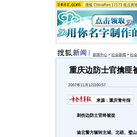
搜狐
ChinaRen
17173
焦点房
新闻中心
>
社会新闻
>
社
重庆边防士官擒匪
2007年11月12日00:57
来源：重庆青年报
刺伤边防士官终被捉
渝北警方辗转主城、北碚、璧山和垫