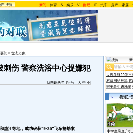
地产
搜狗
新闻
-
体育
-
S
-
娱乐
-
V
-
财经
-
IT
-
汽车
-
房产
-
家居
-
会要闻
>
世态万象
新
被刺伤 警察洗浴中心捉嫌犯
央视质疑29岁市
石首网站被黑
篡
[
我来说两句
] [字号：
大
中
小
]
宋美龄牛奶洗澡
江等地，成功破获“9·25”飞车抢劫案
中学生乘直升机