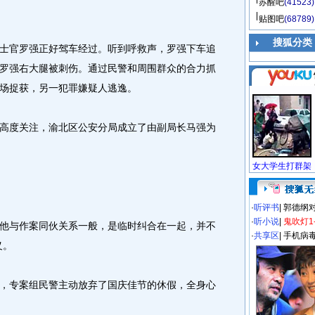
苏醒吧
(41523)
贴图吧
(68789)
搜狐分类
官罗强正好驾车经过。听到呼救声，罗强下车追
罗强右大腿被刺伤。通过民警和周围群众的合力抓
场捉获，另一犯罪嫌疑人逃逸。
度关注，渝北区公安分局成立了由副局长马强为
·
听评书
|
郭德纲
·
听小说
|
鬼吹灯1
与作案同伙关系一般，是临时纠合在一起，并不
·
共享区
|
手机病
义。
专案组民警主动放弃了国庆佳节的休假，全身心
。