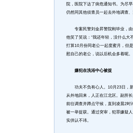
院，医院下达了病危通知书。为尽早
仍然同其他侦查员一起去外地调查、
专案民警刘金昇警院刚毕业，由于
他笑了笑说：“我还年轻，没什么大
打算10月份同老公一起度蜜月，但
慰自己的老公，说以后机会多着呢。
嫌犯在洗浴中心被捉
功夫不负有心人。10月23日，
从外地回来，人正在江北区。副所长
前往调查并蹲点守候，直到凌晨2时
被一举捉获。通过突审，犯罪嫌疑人
实供认不讳。