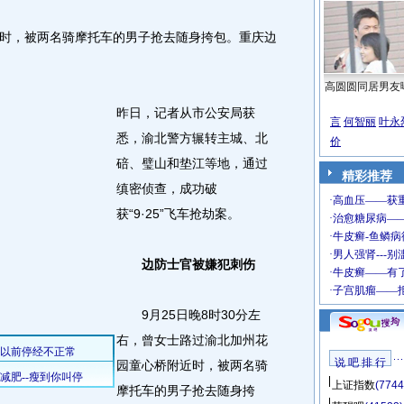
，被两名骑摩托车的男子抢去随身挎包。重庆边
高圆圆同居男友
昨日，记者从市公安局获
言
何智丽
叶永
悉，渝北警方辗转主城、北
价
碚、璧山和垫江等地，通过
精彩推荐
缜密侦查，成功破
获“9·25”飞车抢劫案。
边防士官被嫌犯刺伤
9月25日晚8时30分左
右，曾女士路过渝北加州花
说 吧 排 行
园童心桥附近时，被两名骑
上证指数
(7744
摩托车的男子抢去随身挎