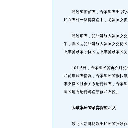
通过缜密侦查，专案组查出“罗义”真
所在查处一赌博窝点中，将罗国义抓
通过审查，犯罪嫌疑人罗国义交待
半，喜的是犯罪嫌疑人罗国义交待的
飞车抢劫案；忧的是飞车抢劫案的另
10月5日，专案组民警再次对犯
和前期调查情况，专案组民警很快锁
李支良的社会关系进行调查，专案组
脚的地方进行蹲点守候和布控。
为破案民警放弃探望岳父
渝北区新牌坊派出所民警张波作为