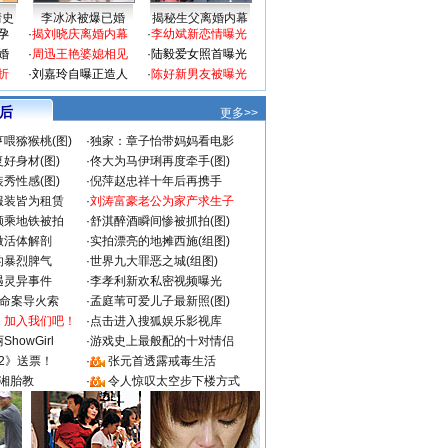
情史
李冰冰被爆已婚
揭秘生父离婚内幕
孕
·
揭刘晓庆离婚内幕
·
李幼斌新恋情曝光
婚
·
周迅王艳婆媳相见
·
陆毅爱女照首曝光
折
·
刘嘉玲自曝正造人
·
陈好新男友被曝光
 后
更多>>
喂猕猴桃(图)
·
独家：章子怡带妈妈看电影
好身材(图)
·
佟大为马伊琍再度牵手(图)
秀性感(图)
·
倪萍赵忠祥十年后再携手
服装皆为租赁
·
刘涛富豪老公为家产求生子
颜乘地铁被拍
·
舒淇醉酒瞬间惨被抓拍(图)
做活体解剖
·
实拍漂亮的地摊西施(组图)
的暴烈脾气
·
世界九大罪恶之城(组图)
遇灵异事件
·
李孝利新欢私密视频曝光
成命案导火索
·
孟庭苇可爱儿子最新照(图)
：加入我们吧！
·
点击进入搜狐娱乐影视库
howGirl
·
游戏史上最般配的十对情侣
2》送票！
·
张元首透露戒毒生活
湘胎教
·
令人惊叹太空步下楼方式