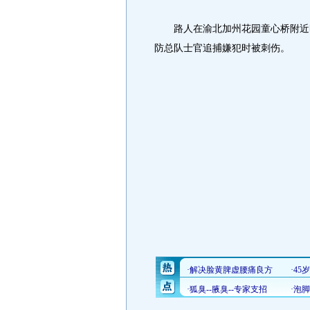
路人在渝北加州花园童心桥附近时
防总队士官追捕嫌犯时被刺伤。