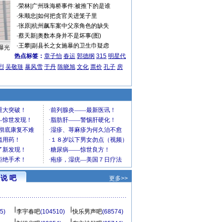
·
荣林
|
广州珠海桥事件:被推下的是谁
·
朱顺忠
|
如何把贪官关进笼子里
·
张原
|
杭州飙车案中父亲角色的缺失
·
蔡天新
|
奥数本身并不是坏事(图)
·
王攀
|
副县长之女施暴的卫生巾疑虑
曝光
热点标签：
章子怡
春运
郭德纲
315
明星代
烈
吴敬琏
暴风雪
于丹
陈晓旭
文化
票价
孔子
房
说 吧
更多>>
5)
李宇春吧
(104510)
快乐男声吧
(68574)