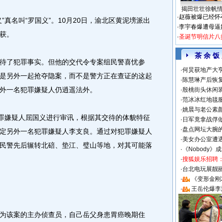
揭田壮壮徐帆
·
赵薇被爆已经怀
名叫“罗国义”。10月20日，渝北区黄泥塝派出
·
李宇春爆遭母逼
获。
·
圣诞节明信片八
茶 余 饭
了犯罪事实。但他的交代令专案组民警喜忧参
·
何炅获地产大亨
是另外一起抢夺隐案，而不是警方正在查证的这起
·
陈慧琳产后恢复
外一名犯罪嫌疑人仍逍遥法外。
·
殷桃街头休闲装
·
范冰冰红地毯
·
姚晨与老公素
罪嫌疑人屈国义进行审讯，根据其交待的体貌特征
·
日军竟拿战俘
·
盘点网坛大腕
定另外一名犯罪嫌疑人李支良。通过对犯罪嫌疑人
·
美女办公室遭
民警先后辗转北碚、垫江、璧山等地，对其可能落
·
《Nobody》
·
搜狐娱乐招聘
·
台北电玩展靓丽S
·
《变形金刚
·
王岳伦爆李
该案的主办侦查员，自己岳父身患胃癌晚期住