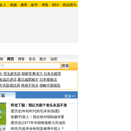
女人
-
视频
-
播客
-
邮件
-
博客
-
BBS
-
我说两句
闻
网页
博客
音乐
图片
说吧
长
邓玉娇失踪
朝鲜军事演习
日本兵赎罪
改温总讲话
夏日减肥秘方
日本瘦脸法
中共卧底结局
慈禧不快乐
侵略中国报告
更多>>
·
怀念丁聪：我以为那个老头永远不老
·
爱历史
|
年轻时代的毛泽东(组图)
·
曾鹏宇
|
雷人！我在绝对唱响做评委
·
爱历史
|
1977年华国锋视察大庆油田
·
韩浩月
|
批评余秋雨是侮辱中国人？
上学