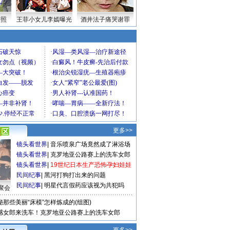
密照
王菲小女儿李嫣曝光
酒井法子痛哭谢罪
更多>>
镜头看世界
|
音乐喷泉广场竟然成了淋浴场
镜头看世界
|
克罗地亚公路赛上的洗车女郎
镜头看世界
|
19世纪日本生产恐怖孕妇娃娃
民间纪事
|
黑河打狗打出来的问题
民间纪事
|
明星代言假药应该视为共犯吗
聚会
秘那些美丽“床模”怎样炼成的(组图)
感女郎来洗车！克罗地亚公路赛上的洗车女郎