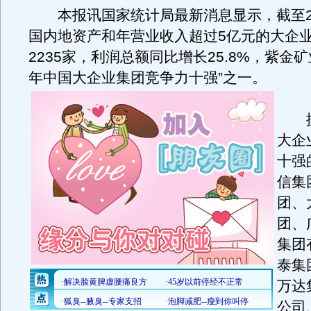
本报讯国家统计局最新消息显示，截至20
国内地资产和年营业收入超过5亿元的大企
2235家，利润总额同比增长25.8%，紫金矿业
年中国大企业集团竞争力十强”之一。
据
大企
十强
信集
团、
团、
集团
泰集
万达
公司