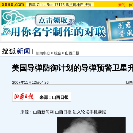
搜狐
ChinaRen
17173
焦点房地产
搜狗
新闻
-
体
新闻中心
>
综合
>
山西日报
美国导弹防御计划的导弹预警卫星升
2007年11月12日04:36
[
我来
来源：山西日报
来源：山西新闻网 山西日报 进入论坛手机读报