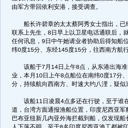
由军方带回依利安港，接受调查。
船长许碧章的太太蔡阿秀女士指出，已
联系上先生，8日早上以卫星电话通联后，
任何讯息，9日中午她请业者协助后得知船
纬0度15分、东经145度15分，往西南方航
该船于7月14日上午8点，从东港出海准
业，本月10日上午8点船位在南纬0度17分、
分，持续航向西南方、时速大约八浬，疑似
该船11日凌晨4点多还在行驶，至于谁
道，台湾方面通报渔船位置，印度尼西亚军舰
巴布亚纽新几内亚外海拦截到船，仅发现船
人下落不明，至于8名印度尼西亚渔工都被