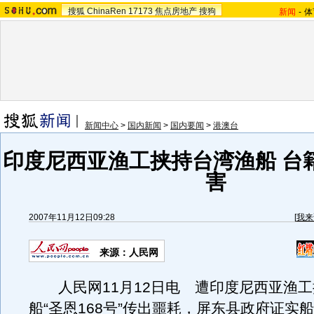
搜狐
ChinaRen
17173
焦点房地产
搜狗
新闻
-
体
新闻中心
>
国内新闻
>
国内要闻
>
港澳台
印度尼西亚渔工挟持台湾渔船 台
害
2007年11月12日09:28
[
我来
来源：人民网
人民网11月12日电 遭印度尼西亚渔工
船“圣恩168号”传出噩耗，屏东县政府证实