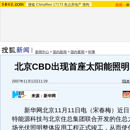
搜狐
ChinaRen
17173
焦点房地产
搜狗
新闻
-
体
新闻中心
>
国内新闻
>
国内要闻
>
时事
北京CBD出现首座太阳能照
2007年11月12日11:29
[
我来
来源：新华网
新华网北京11月11日电（宋春梅）近日
特能源科技与北京住总集团联合开发的住总
场光伏照明整体应用工程正式竣工，从而使