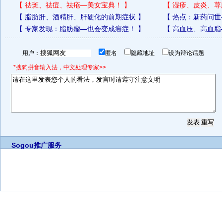
【
祛斑、祛痘、祛疮—美女宝典！
】
【
湿疹、皮炎、荨
【
脂肪肝、酒精肝、肝硬化的前期症状
】
【
热点：新药问世
【
专家发现：脂肪瘤—也会变成癌症！
】
【
高血压、高血脂
用户：
匿名
隐藏地址
设为辩论话题
*搜狗拼音输入法，中文处理专家>>
Sogou推广服务