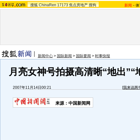
搜狐
ChinaRen
17173
焦点房地产
搜狗
新闻
-
体
新闻中心
>
国际新闻
>
国际要闻
>
时事快报
月亮女神号拍摄高清晰“地出”“地
2007年11月14日00:21
[
我来说两
来源：中国新闻网