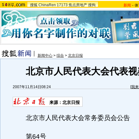
搜狐
ChinaRen
17173
焦点房地产
搜狗
新闻
-
体
新闻中心
>
综合
>
北京日报
北京市人民代表大会代表视
2007年11月14日08:24
[
我来
来源：北京日报
北京市人民代表大会常务委员会公告
第64号