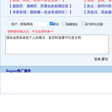
【
祛斑、祛痘、祛疮—美女宝典！
】
【
湿疹、皮炎、荨
【
脂肪肝、酒精肝、肝硬化的前期症状
】
【
热点：新药问世
【
专家发现：脂肪瘤—也会变成癌症！
】
【
高血压、高血脂
用户：
匿名
隐藏地址
设为辩论话题
*搜狗拼音输入法，中文处理专家>>
Sogou推广服务