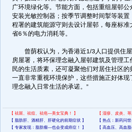
广环境绿化等。节能方面，包括重组屋邨公
安装光敏控制器；按季节调整时间掣等装置
程署的建筑能源守则去设计屋邨，每座标准
省6％的电力消耗等。
曾荫权认为，为香港近1/3人口提供住屋
房屋署，将环保理念融入屋邨建筑及管理工
民的生活质素，还可凝聚他们对居住社区的
一直非常重视环境保护，这些措施正好体现
理念融入日常生活的承诺。”
【
祛斑、祛痘、祛疮—美女宝典！
】
【
湿疹、皮炎、荨
【
脂肪肝、酒精肝、肝硬化的前期症状
】
【
热点：新药问世
【
专家发现：脂肪瘤—也会变成癌症！
】
【
高血压、高血脂