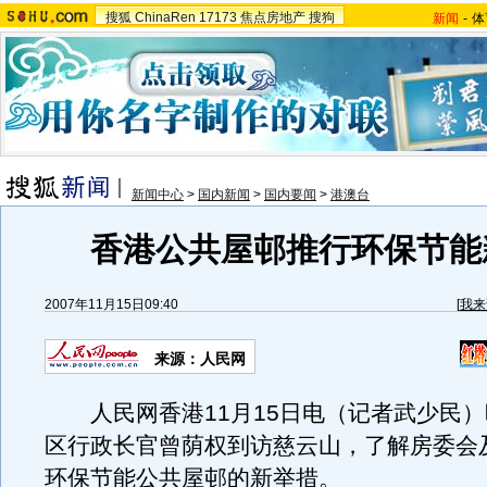
搜狐
ChinaRen
17173
焦点房地产
搜狗
新闻
-
体
新闻中心
>
国内新闻
>
国内要闻
>
港澳台
香港公共屋邨推行环保节能
2007年11月15日09:40
[
我来
来源：人民网
人民网香港11月15日电（记者武少民）
区行政长官曾荫权到访慈云山，了解房委会
环保节能公共屋邨的新举措。