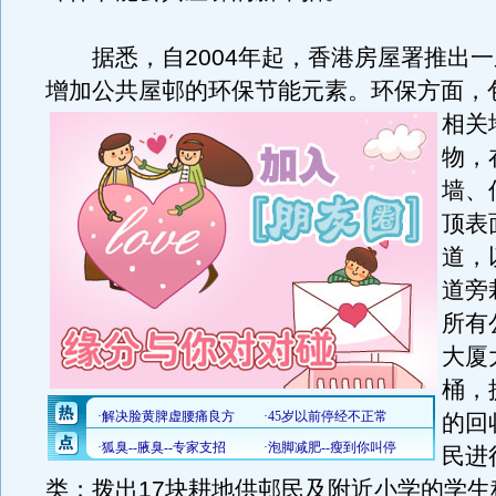
据悉，自2004年起，香港房屋署推出一
增加公共屋邨的环保节能元素。
环保方面，
相关
物，
墙、
顶表
道，
道旁
所有
大厦
桶，
的回
民进
类；拨出17块耕地供邨民及附近小学的学生