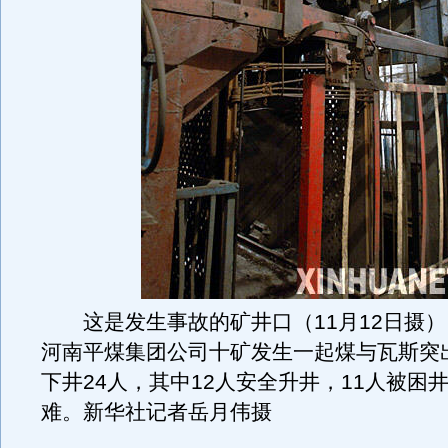
这是发生事故的矿井口（11月12日摄）。1
河南平煤集团公司十矿发生一起煤与瓦斯突
下井24人，其中12人安全升井，11人被困
难。新华社记者岳月伟摄