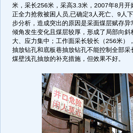
米，采长256米，采高3.3米，2007年8月
正全力抢救被困人员,已确定3人死亡、9人
步分析，造成突出的原因是采面煤层赋存异
倾角发生变化且煤层较厚，形成了局部向斜
大、应力集中；工作面采长较长（256米）
抽放钻孔和底板巷抽放钻孔不能控制全部采
煤壁浅孔抽放的补充措施，但效果不好。