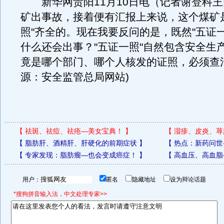
新华网贵阳11月10日电（记者谢登科王
矿出事故，接着便有汇报上来说，这个煤矿
照"齐全的。现在我要反问的是，既然"五证
什么还会出事？"五证一照"自然包含安全生
竟是哪个部门、哪个人核发的证照，必须查清楚
源：安全监管总局网站)
【
祛斑、祛痘、祛疮—美女宝典！
】
【
湿疹、皮炎、荨
【
脂肪肝、酒精肝、肝硬化的前期症状
】
【
热点：新药问世
【
专家发现：脂肪瘤—也会变成癌症！
】
【
高血压、高血脂
用户：
匿名
隐藏地址
设为辩论话题
*搜狗拼音输入法，中文处理专家>>