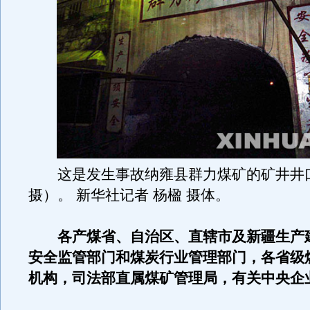
这是发生事故纳雍县群力煤矿的矿井井口
摄）。 新华社记者 杨楹 摄体。
各产煤省、自治区、直辖市及新疆生产
安全监管部门和煤炭行业管理部门，各省级
机构，司法部直属煤矿管理局，有关中央企