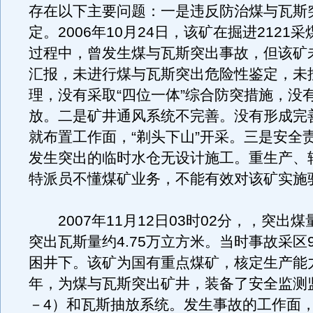
存在以下主要问题：一是违反防治煤与瓦斯
定。2006年10月24日，该矿在掘进2121
过程中，曾发生煤与瓦斯突出事故，但该矿
汇报，未进行煤与瓦斯突出危险性鉴定，未
理，没有采取“四位一体”综合防突措施，没
放。二是矿井通风系统不完善。没有形成完
就布置工作面，“剃头下山”开采。三是安全
发生突出的临时水仓无设计施工。重生产、
特派员不懂煤矿业务，不能有效对该矿实施
2007年11月12日03时02分，，突出煤量
突出瓦斯量约4.75万立方米。当时事故采区9
困井下。该矿为国有重点煤矿，核定生产能力
年，为煤与瓦斯突出矿井，装备了安全监测监
－4）和瓦斯抽放系统。发生事故的工作面，