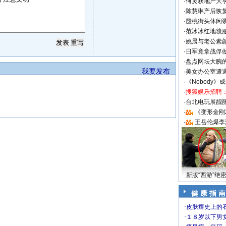
·
何炅获地产大亨
·
陈慧琳产后恢复
·
殷桃街头休闲装
·
范冰冰红地毯
·
姚晨与老公素
·
日军竟拿战俘
·
盘点网坛大腕
我要发布
·
美女办公室遭
·
《Nobody》
·
搜狐娱乐招聘
·
台北电玩展靓丽S
·
《变形金刚
·
王岳伦爆李
新版“西游”绝
健 康 指 南