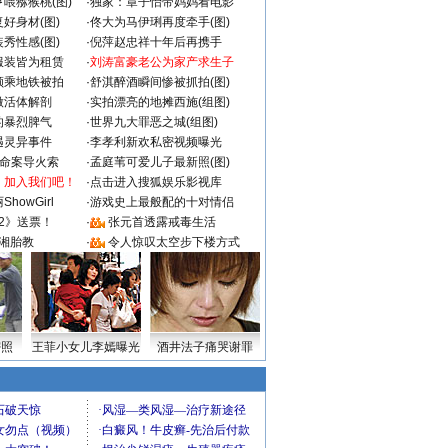
喂猕猴桃(图)
·
独家：章子怡带妈妈看电影
好身材(图)
·
佟大为马伊琍再度牵手(图)
秀性感(图)
·
倪萍赵忠祥十年后再携手
服装皆为租赁
·
刘涛富豪老公为家产求生子
颜乘地铁被拍
·
舒淇醉酒瞬间惨被抓拍(图)
做活体解剖
·
实拍漂亮的地摊西施(组图)
的暴烈脾气
·
世界九大罪恶之城(组图)
遇灵异事件
·
李孝利新欢私密视频曝光
成命案导火索
·
孟庭苇可爱儿子最新照(图)
：加入我们吧！
·
点击进入搜狐娱乐影视库
howGirl
·
游戏史上最般配的十对情侣
2》送票！
·
张元首透露戒毒生活
湘胎教
·
令人惊叹太空步下楼方式
密照
王菲小女儿李嫣曝光
酒井法子痛哭谢罪