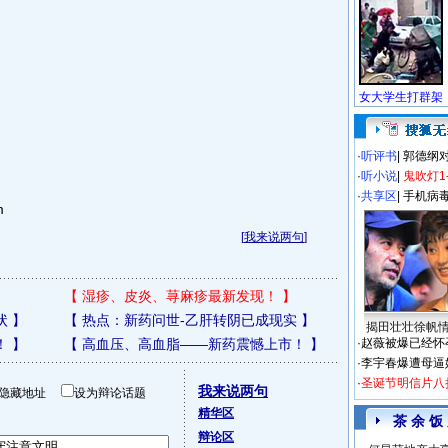
·
听评书
|
郭德纲
·
听小说
|
鬼吹灯1
·
共享区
|
手机病
m
[
我来说两句
]
【
湿疹、皮炎、荨麻疹最新发现！
】
状
】
【
热点：新药问世-乙肝转阴已成现实
】
揭田壮壮徐帆
！
】
【
高血压、高血脂——新药震憾上市！
】
·
赵薇被爆已经怀
·
李宇春爆遭母逼
·
圣诞节明信片八
我来说两句
隐藏地址
设为辩论话题
精华区
茶 余 饭
辩论区