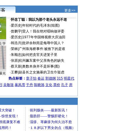
更多>>
·
怀念丁聪：我以为那个老头永远不老
·
爱历史
|
年轻时代的毛泽东(组图)
·
曾鹏宇
|
雷人！我在绝对唱响做评委
·
爱历史
|
1977年华国锋视察大庆油田
·
韩浩月
|
批评余秋雨是侮辱中国人？
上学
·
荣林
|
广州珠海桥事件:被推下的是谁
·
朱顺忠
|
如何把贪官关进笼子里
·
张原
|
杭州飙车案中父亲角色的缺失
·
蔡天新
|
奥数本身并不是坏事(图)
·
王攀
|
副县长之女施暴的卫生巾疑虑
曝光
热点标签：
章子怡
春运
郭德纲
315
明星代
烈
吴敬琏
暴风雪
于丹
陈晓旭
文化
票价
孔子
房