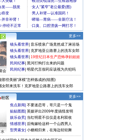
更多>>
镜头看世界
|
音乐喷泉广场竟然成了淋浴场
镜头看世界
|
克罗地亚公路赛上的洗车女郎
镜头看世界
|
19世纪日本生产恐怖孕妇娃娃
民间纪事
|
黑河打狗打出来的问题
民间纪事
|
明星代言假药应该视为共犯吗
聚会
秘那些美丽“床模”怎样炼成的(组图)
感女郎来洗车！克罗地亚公路赛上的洗车女郎
更多>>
焦点新闻
|
不要迷恋哥，哥只是一个鬼
贴贴图图
|
英媒评出2009年度搞怪发明
娱乐旮旯
|
当红明星不仅仅是名利双收
情感世界
|
后悔嫁给这样一个山西男人
型男索女
|
小糖精归来，在海边轻轻舞
口水