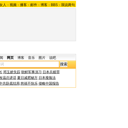
女人
-
视频
-
播客
-
邮件
-
博客
-
BBS
-
我说两句
闻
网页
博客
音乐
图片
说吧
长
邓玉娇失踪
朝鲜军事演习
日本兵赎罪
改温总讲话
夏日减肥秘方
日本瘦脸法
中共卧底结局
慈禧不快乐
侵略中国报告