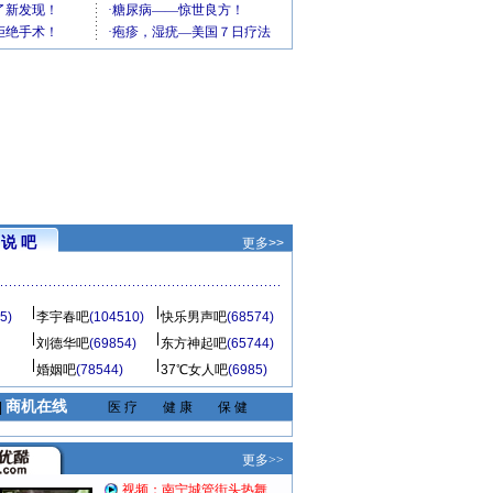
说 吧
更多>>
5)
李宇春吧
(104510)
快乐男声吧
(68574)
刘德华吧
(69854)
东方神起吧
(65744)
婚姻吧
(78544)
37℃女人吧
(6985)
商机在线
|
医 疗
健 康
保 健