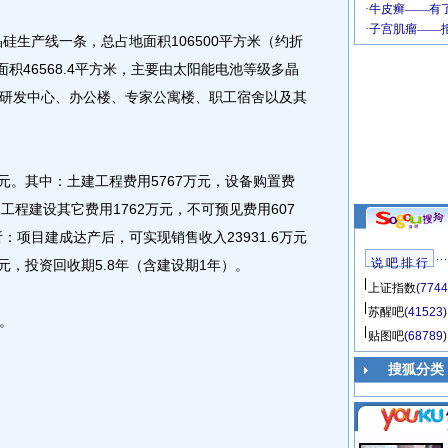
生产线一条，总占地面积106500平方米（约折
积46568.4平方米，主要由太阳能电池等级多晶
研发中心、办公楼、专家公寓楼、职工宿舍以及其
元。其中：土建工程费用5767万元，设备购置费
，工程建设其它费用1762万元，不可预见费用607
：项目建成达产后，可实现销售收入23931.6万元
说 吧 排 行
元，投资回收期5.8年（含建设期1年）。
上证指数
(7744
苏醒吧
(41523)
。
贴图吧
(68789)
搜狐分类