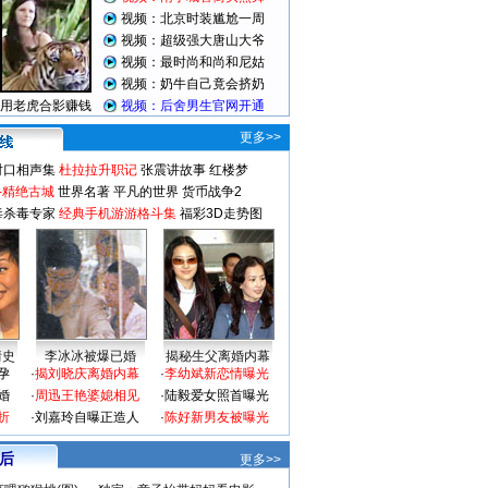
更多>>
对口相声集
杜拉拉升职记
张震讲故事
红楼梦
-精绝古城
世界名著
平凡的世界
货币战争2
毒杀毒专家
经典手机游游格斗集
福彩3D走势图
情史
李冰冰被爆已婚
揭秘生父离婚内幕
孕
·
揭刘晓庆离婚内幕
·
李幼斌新恋情曝光
婚
·
周迅王艳婆媳相见
·
陆毅爱女照首曝光
折
·
刘嘉玲自曝正造人
·
陈好新男友被曝光
 后
更多>>