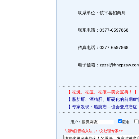
联系单位：镇平县招商局
联系电话：0377-6597868
传真电话：0377-6597868
电子信箱：zpzsj@hnzpzsw.co
【
祛斑、祛痘、祛疮—美女宝典！
】
【
脂肪肝、酒精肝、肝硬化的前期症
【
专家发现：脂肪瘤—也会变成癌症
用户：
匿名
*搜狗拼音输入法，中文处理专家>>