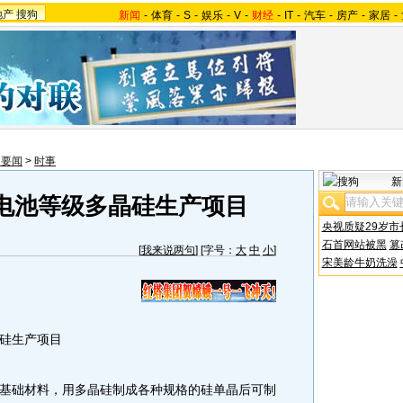
地产
搜狗
新闻
-
体育
-
S
-
娱乐
-
V
-
财经
-
IT
-
汽车
-
房产
-
家居
-
内要闻
>
时事
新
电池等级多晶硅生产项目
央视质疑29岁市
石首网站被黑
篡
[
我来说两句
] [字号：
大
中
小
]
宋美龄牛奶洗澡
硅生产项目
础材料，用多晶硅制成各种规格的硅单晶后可制