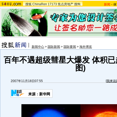
搜狐
ChinaRen
17173
焦点房地产
搜狗
新闻
-
体
新闻中心
>
国际新闻
>
国际要闻
>
海外博览
百年不遇超级彗星大爆发 体积已
图)
2007年11月18日07:55
[
我来说
来源：新华网