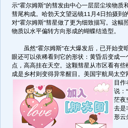
示“霍尔姆斯”的彗发由中心一层层尘埃物质
彗尾构成。哈勃天文望远镜11月4日拍摄到
对“霍尔姆斯”彗星做了更为细致描写。这幅
物质以水平偏转方向形成的蝴蝶结造型。
虽然“霍尔姆斯”在大爆发后，已开始变
眼还可以依稀看到它的形状：黄昏后变成一
点，高高挂在天空。这颗彗星从市区看有些
成是乡村则变得异常醒目。
美国宇航局太空
目作
说：
茫夜
去是
形云