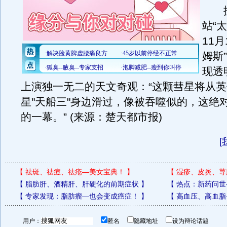
据
站“
11月
姆斯
现透
上演独一无二的天文奇观：“这颗彗星将从
星"天船三"身边滑过，像被吞噬似的，这绝
的一幕。” (来源：楚天都市报)
[
【
祛斑、祛痘、祛疮—美女宝典！
】
【
湿疹、皮炎、荨
【
脂肪肝、酒精肝、肝硬化的前期症状
】
【
热点：新药问世
【
专家发现：脂肪瘤—也会变成癌症！
】
【
高血压、高血脂
用户：
匿名
隐藏地址
设为辩论话题