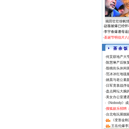
揭田壮壮徐帆
·
赵薇被爆已经怀
·
李宇春爆遭母逼
·
圣诞节明信片八
茶 余 饭
·
何炅获地产大亨
·
陈慧琳产后恢复
·
殷桃街头休闲装
·
范冰冰红地毯
·
姚晨与老公素
·
日军竟拿战俘
·
盘点网坛大腕
·
美女办公室遭
·
《Nobody》
·
搜狐娱乐招聘
·
台北电玩展靓丽S
·
《变形金刚
·
王岳伦爆李