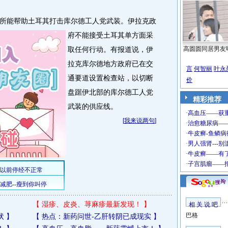
能帮助土耳其打击库尔德工人党武装。
伊拉克政
府不能接受土耳其单方面采
取任何行动。有报道说，伊
高圆圆同居男友
拉克库尔德地方政府已在交
言
何智丽
叶永
通要道设置检查站，以切断
价
盘踞伊北部的库尔德工人党
精彩推荐
武装的供应线。
[
我来说两句
]
【
湿疹、皮炎、荨麻疹最新发现！
】
相 关 说 吧
巴格
状
】
【
热点：新药问世-乙肝转阴已成现实
】