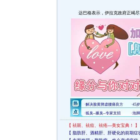
达巴格表示，伊拉克政府正竭尽所
【
祛斑、祛痘、祛疮—美女宝典！
】
【
脂肪肝、酒精肝、肝硬化的前期症