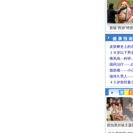
新版“西游”绝
健 康 指 南
抓拍黑丝袜主题