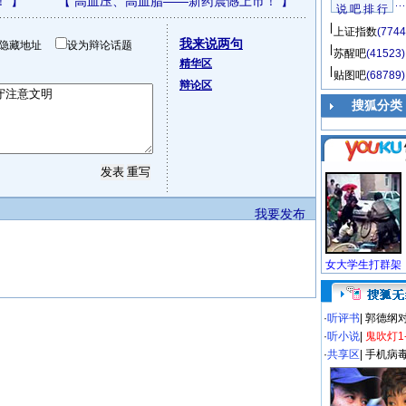
！
】
【
高血压、高血脂——新药震憾上市！
】
说 吧 排 行
上证指数
(7744
我来说两句
隐藏地址
设为辩论话题
苏醒吧
(41523)
精华区
贴图吧
(68789)
辩论区
搜狐分类
我要发布
·
听评书
|
郭德纲
·
听小说
|
鬼吹灯1
·
共享区
|
手机病