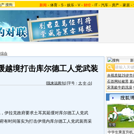
地产
搜狗
新闻
-
体育
-
S
-
娱乐
-
V
-
财经
-
IT
-
汽车
-
房产
-
家居
-
报综合
新
缓越境打击库尔德工人党武装
央视质疑29岁市
石首网站被黑
篡
[
我来说两句
] [字号：
大
中
小
]
宋美龄牛奶洗澡
，伊拉克政府要求土耳其延缓对库尔德工人党武
府有时间落实为打击伊境内库尔德工人党武装而采
中学生乘直升机