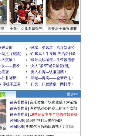
密照
王菲小女儿李嫣曝光
酒井法子痛哭谢罪
更多>>
镜头看世界
|
音乐喷泉广场竟然成了淋浴场
镜头看世界
|
克罗地亚公路赛上的洗车女郎
镜头看世界
|
19世纪日本生产恐怖孕妇娃娃
民间纪事
|
黑河打狗打出来的问题
民间纪事
|
明星代言假药应该视为共犯吗
聚会