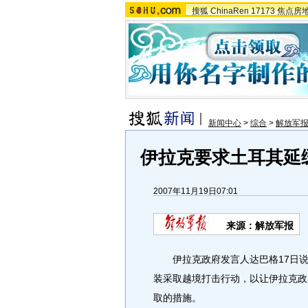
搜狐
ChinaRen
17173
焦点房
新闻中心
>
综合
>
解放军
伊拉克要求土耳其延
2007年11月19日07:01
来源：解放军报
伊拉克政府发言人达巴格17日说
装采取越境打击行动，以让伊拉克政
取的措施。