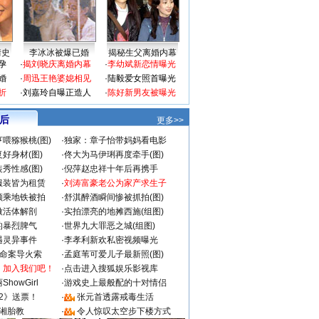
情史
李冰冰被爆已婚
揭秘生父离婚内幕
孕
·
揭刘晓庆离婚内幕
·
李幼斌新恋情曝光
婚
·
周迅王艳婆媳相见
·
陆毅爱女照首曝光
折
·
刘嘉玲自曝正造人
·
陈好新男友被曝光
 后
更多>>
喂猕猴桃(图)
·
独家：章子怡带妈妈看电影
好身材(图)
·
佟大为马伊琍再度牵手(图)
秀性感(图)
·
倪萍赵忠祥十年后再携手
服装皆为租赁
·
刘涛富豪老公为家产求生子
颜乘地铁被拍
·
舒淇醉酒瞬间惨被抓拍(图)
做活体解剖
·
实拍漂亮的地摊西施(组图)
的暴烈脾气
·
世界九大罪恶之城(组图)
遇灵异事件
·
李孝利新欢私密视频曝光
成命案导火索
·
孟庭苇可爱儿子最新照(图)
：加入我们吧！
·
点击进入搜狐娱乐影视库
howGirl
·
游戏史上最般配的十对情侣
2》送票！
·
张元首透露戒毒生活
湘胎教
·
令人惊叹太空步下楼方式