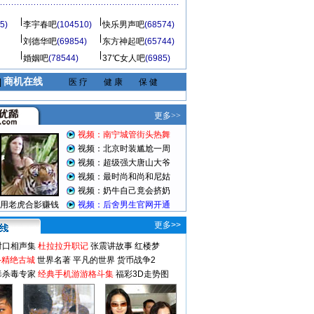
5)
李宇春吧
(104510)
快乐男声吧
(68574)
刘德华吧
(69854)
东方神起吧
(65744)
婚姻吧
(78544)
37℃女人吧
(6985)
商机在线
|
医 疗
健 康
保 健
更多>>
对口相声集
杜拉拉升职记
张震讲故事
红楼梦
-精绝古城
世界名著
平凡的世界
货币战争2
毒杀毒专家
经典手机游游格斗集
福彩3D走势图