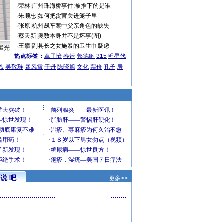
·
荣林
|
广州珠海桥事件:被推下的是谁
·
朱顺忠
|
如何把贪官关进笼子里
·
张原
|
杭州飙车案中父亲角色的缺失
·
蔡天新
|
奥数本身并不是坏事(图)
·
王攀
|
副县长之女施暴的卫生巾疑虑
曝光
热点标签：
章子怡
春运
郭德纲
315
明星代
烈
吴敬琏
暴风雪
于丹
陈晓旭
文化
票价
孔子
房
说 吧
更多>>