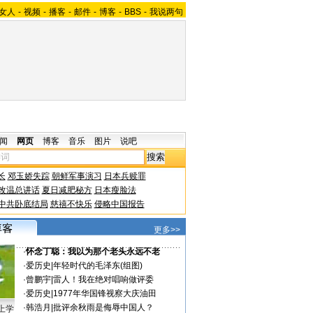
女人
-
视频
-
播客
-
邮件
-
博客
-
BBS
-
我说两句
闻
网页
博客
音乐
图片
说吧
长
邓玉娇失踪
朝鲜军事演习
日本兵赎罪
改温总讲话
夏日减肥秘方
日本瘦脸法
中共卧底结局
慈禧不快乐
侵略中国报告
更多>>
·
怀念丁聪：我以为那个老头永远不老
·
爱历史
|
年轻时代的毛泽东(组图)
·
曾鹏宇
|
雷人！我在绝对唱响做评委
·
爱历史
|
1977年华国锋视察大庆油田
·
韩浩月
|
批评余秋雨是侮辱中国人？
上学