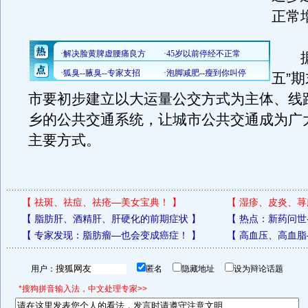
正常
据悉
五”
市要初步建立以大运量公交方式为主体、线
乡的公共交通系统，让城市公共交通成为广
主要方式。
【
祛斑、祛痘、祛疮—美女宝典！
】
【
湿疹、皮炎、荨
【
脂肪肝、酒精肝、肝硬化的前期症状
】
【
热点：新药问世
【
专家发现：脂肪瘤—也会变成癌症！
】
【
高血压、高血脂
用户：
匿名
隐藏地址
设为辩论话题
*搜狗拼音输入法，中文处理专家>>