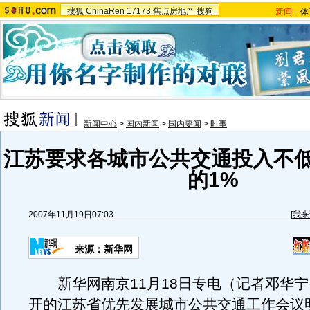
搜狐
ChinaRen
17173
焦点房地产
搜狗
新闻
-
体
新闻中心
>
国内新闻
>
国内要闻
>
时事
江苏要求各城市公共交通投入不低
的1%
2007年11月19日07:03
[
我来
来源：新华网
新华网南京11月18日专电（记者邓华宁
开的江苏省优先发展城市公共交通工作会议