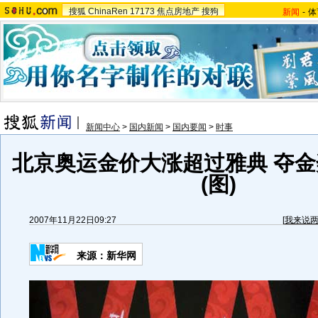
搜狐
ChinaRen
17173
焦点房地产
搜狗
新闻
-
体
新闻中心
>
国内新闻
>
国内要闻
>
时事
北京奥运金价大涨超过雅典 夺金
(图)
2007年11月22日09:27
[
我来说
来源：新华网