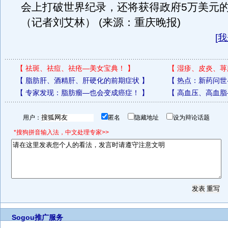
会上打破世界纪录，还将获得政府5万美元
（记者刘艾林） (来源：重庆晚报)
[
我
【
祛斑、祛痘、祛疮—美女宝典！
】
【
湿疹、皮炎、荨
【
脂肪肝、酒精肝、肝硬化的前期症状
】
【
热点：新药问世
【
专家发现：脂肪瘤—也会变成癌症！
】
【
高血压、高血脂
用户：
匿名
隐藏地址
设为辩论话题
*搜狗拼音输入法，中文处理专家>>
Sogou推广服务