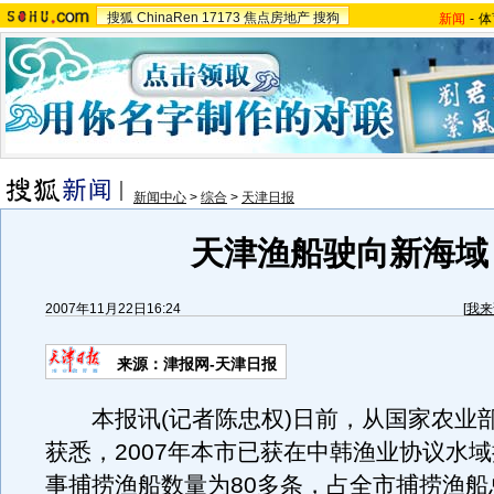
搜狐
ChinaRen
17173
焦点房地产
搜狗
新闻
-
体
新闻中心
>
综合
>
天津日报
天津渔船驶向新海域
2007年11月22日16:24
[
我来
来源：津报网-天津日报
本报讯(记者陈忠权)日前，从国家农业
获悉，2007年本市已获在中韩渔业协议水
事捕捞渔船数量为80多条，占全市捕捞渔船