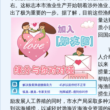
右。这标志本市渔业生产开始朝着涉外渔业
出了极为重要的一步。
据了解，目前这些渔
量达
质小
回国
市
人介
以来
捞量
帮助
海渔
捞生
励发展人工养殖的同时，市水产局采取多种
到远海捕捞，以减轻对渤海近海渔业资源的