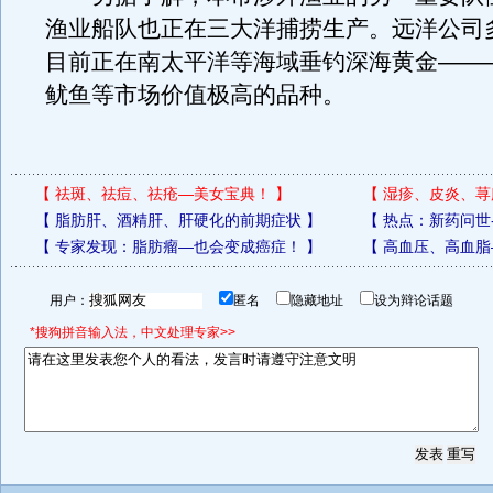
渔业船队也正在三大洋捕捞生产。远洋公司
目前正在南太平洋等海域垂钓深海黄金———
鱿鱼等市场价值极高的品种。
【
祛斑、祛痘、祛疮—美女宝典！
】
【
湿疹、皮炎、荨
【
脂肪肝、酒精肝、肝硬化的前期症状
】
【
热点：新药问世
【
专家发现：脂肪瘤—也会变成癌症！
】
【
高血压、高血脂
用户：
匿名
隐藏地址
设为辩论话题
*搜狗拼音输入法，中文处理专家>>