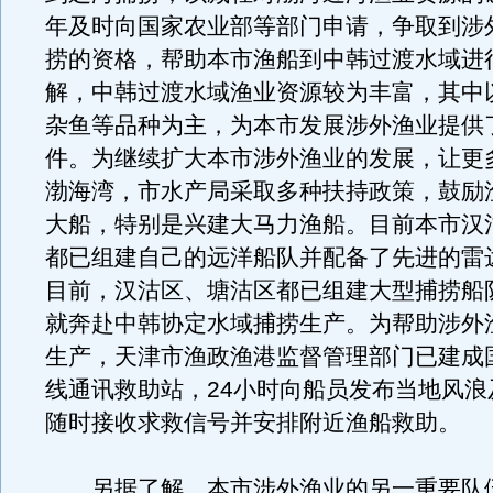
年及时向国家农业部等部门申请，争取到涉
捞的资格，帮助本市渔船到中韩过渡水域进
解，中韩过渡水域渔业资源较为丰富，其中
杂鱼等品种为主，为本市发展涉外渔业提供
件。为继续扩大本市涉外渔业的发展，让更
渤海湾，市水产局采取多种扶持政策，鼓励
大船，特别是兴建大马力渔船。目前本市汉
都已组建自己的远洋船队并配备了先进的雷
目前，汉沽区、塘沽区都已组建大型捕捞船
就奔赴中韩协定水域捕捞生产。为帮助涉外
生产，天津市渔政渔港监督管理部门已建成
线通讯救助站，24小时向船员发布当地风浪
随时接收求救信号并安排附近渔船救助。
另据了解，本市涉外渔业的另一重要队