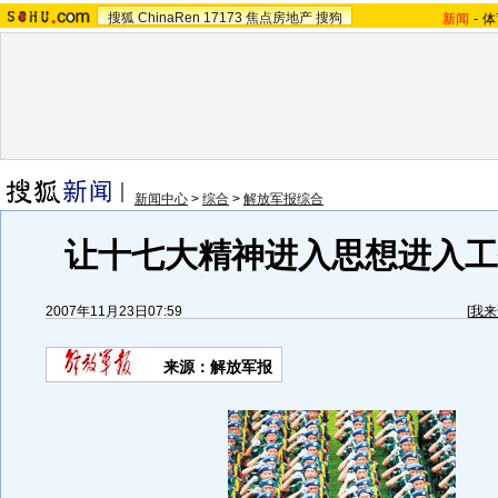
搜狐
ChinaRen
17173
焦点房地产
搜狗
新闻
-
体
新闻中心
>
综合
>
解放军报综合
让十七大精神进入思想进入工作
2007年11月23日07:59
[
我来
来源：解放军报