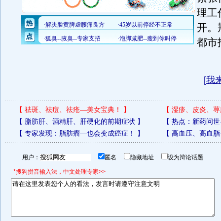
理工
开。
都市
[
我
【
祛斑、祛痘、祛疮—美女宝典！
】
【
湿疹、皮炎、荨
【
脂肪肝、酒精肝、肝硬化的前期症状
】
【
热点：新药问世
【
专家发现：脂肪瘤—也会变成癌症！
】
【
高血压、高血脂
用户：
匿名
隐藏地址
设为辩论话题
*搜狗拼音输入法，中文处理专家>>