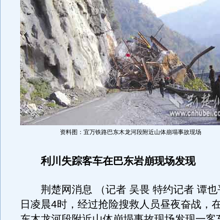
资料图：宜万铁路巴东木龙河段附近山体崩塌事故现场
利川失踪客车在巴东岩崩现场发现
荆楚网消息 （记者 吴畏 特约记者 谭也平
日凌晨4时，经过抢险搜救人员昼夜奋战，
东木龙河段附近山体崩塌事故现场发现一客