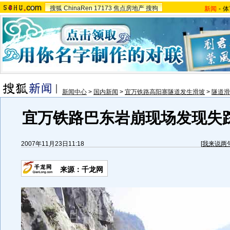
搜狐
ChinaRen
17173
焦点房地产
搜狗
新闻
-
体
新闻中心
>
国内新闻
>
宜万铁路高阳寨隧道发生滑坡
>
隧道滑
宜万铁路巴东岩崩现场发现失踪
2007年11月23日11:18
[
我来说两
来源：千龙网