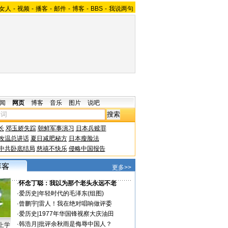
女人
-
视频
-
播客
-
邮件
-
博客
-
BBS
-
我说两句
闻
网页
博客
音乐
图片
说吧
长
邓玉娇失踪
朝鲜军事演习
日本兵赎罪
改温总讲话
夏日减肥秘方
日本瘦脸法
中共卧底结局
慈禧不快乐
侵略中国报告
更多>>
·
怀念丁聪：我以为那个老头永远不老
·
爱历史
|
年轻时代的毛泽东(组图)
·
曾鹏宇
|
雷人！我在绝对唱响做评委
·
爱历史
|
1977年华国锋视察大庆油田
·
韩浩月
|
批评余秋雨是侮辱中国人？
上学