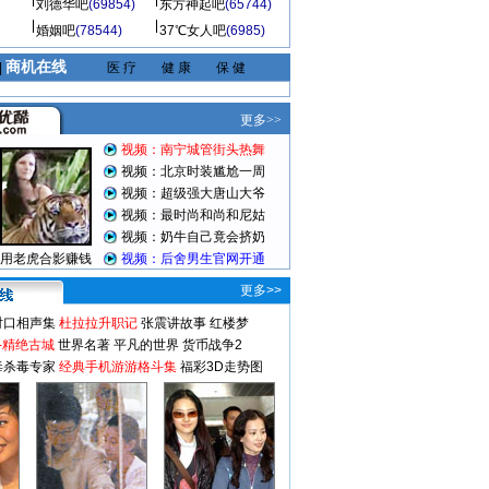
刘德华吧
(69854)
东方神起吧
(65744)
婚姻吧
(78544)
37℃女人吧
(6985)
商机在线
|
医 疗
健 康
保 健
更多>>
对口相声集
杜拉拉升职记
张震讲故事
红楼梦
-精绝古城
世界名著
平凡的世界
货币战争2
毒杀毒专家
经典手机游游格斗集
福彩3D走势图