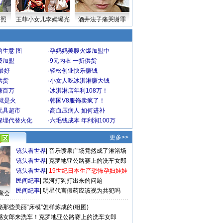
密照
王菲小女儿李嫣曝光
酒井法子痛哭谢罪
生意 图
·
孕妈妈美腹火爆加盟中
费加盟
·
9元内衣 一折供货
最好
·
轻松创业快乐赚钱
供货
·
小女人吃冰淇淋赚大钱
赚百万
·
冰淇淋店年利108万！
就是火
·
韩国V8服饰卖疯了！
玩具超市
·
高血压病人 如何进补
深埋代替火化
·
六毛钱成本 年利润100万
更多>>
镜头看世界
|
音乐喷泉广场竟然成了淋浴场
镜头看世界
|
克罗地亚公路赛上的洗车女郎
镜头看世界
|
19世纪日本生产恐怖孕妇娃娃
民间纪事
|
黑河打狗打出来的问题
民间纪事
|
明星代言假药应该视为共犯吗
聚会
秘那些美丽“床模”怎样炼成的(组图)
感女郎来洗车！克罗地亚公路赛上的洗车女郎