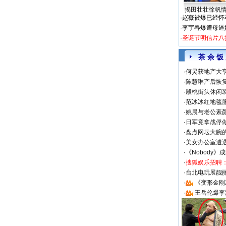
揭田壮壮徐帆
·
赵薇被爆已经怀
·
李宇春爆遭母逼
·
圣诞节明信片八
茶 余 饭
·
何炅获地产大亨
·
陈慧琳产后恢复
·
殷桃街头休闲装
·
范冰冰红地毯
·
姚晨与老公素
·
日军竟拿战俘
·
盘点网坛大腕
·
美女办公室遭
·
《Nobody》
·
搜狐娱乐招聘
·
台北电玩展靓丽S
·
《变形金刚
·
王岳伦爆李