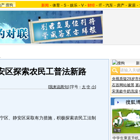
地产
搜狗
新闻
-
体育
-
S
-
娱乐
-
V
-
财经
-
IT
-
汽车
-
房产
-
家居
-
报
新
安区探索农民工普法新路
央视质疑29岁市
石首网站被黑
篡
[
我来说两句
] [字号：
大
中
小
]
宋美龄牛奶洗澡
宁区、静安区采取有力措施，积极探索农民工法制
中学生乘直升机