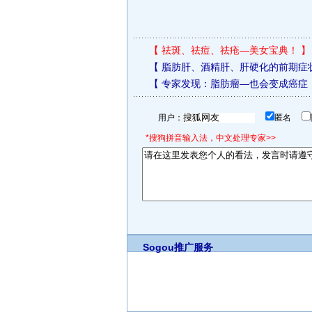
【
祛斑、祛痘、祛疮—美女宝典！
】
【
脂肪肝、酒精肝、肝硬化的前期症
【
专家发现：脂肪瘤—也会变成癌症
用户：
匿名
*搜狗拼音输入法，中文处理专家>>
Sogou推广服务