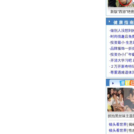
新版“西游”绝
健 康 指 南
·
做别人没想到的
·
时尚情趣店免
·
投资最小 生意
·
品牌服饰一折
·
投资办小厂年
·
开清大学习吧 
·
２万开新奇特
·
尊重遇难遗体
抓拍黑丝袜主题
镜头看世界
|
揭
镜头看世界
|
性