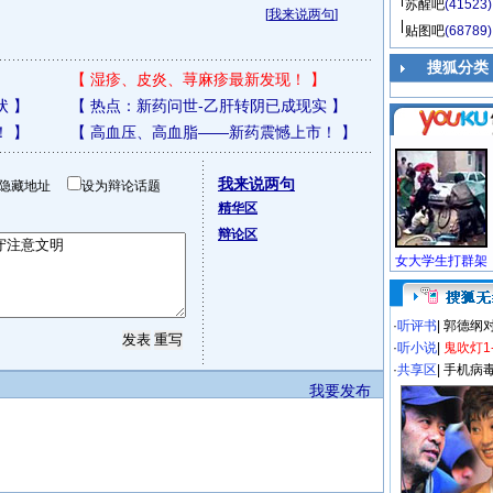
苏醒吧
(41523)
[
我来说两句
]
贴图吧
(68789)
搜狐分类
【
湿疹、皮炎、荨麻疹最新发现！
】
状
】
【
热点：新药问世-乙肝转阴已成现实
】
！
】
【
高血压、高血脂——新药震憾上市！
】
我来说两句
隐藏地址
设为辩论话题
精华区
辩论区
·
听评书
|
郭德纲
·
听小说
|
鬼吹灯1
·
共享区
|
手机病
我要发布