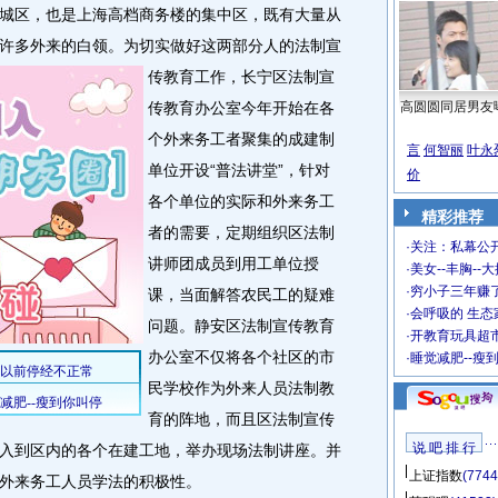
区，也是上海高档商务楼的集中区，既有大量从
许多外来的白领。
为切实做好这两部分人的法制宣
传教育工作，长宁区法制宣
传教育办公室今年开始在各
高圆圆同居男友
个外来务工者聚集的成建制
言
何智丽
叶永
单位开设“普法讲堂”，针对
价
各个单位的实际和外来务工
精彩推荐
者的需要，定期组织区法制
·
关注：私幕公
讲师团成员到用工单位授
·
美女--丰胸--
·
穷小子三年赚
课，当面解答农民工的疑难
·
会呼吸的 生态
问题。静安区法制宣传教育
·
开教育玩具超市
办公室不仅将各个社区的市
·
睡觉减肥--瘦
民学校作为外来人员法制教
育的阵地，而且区法制宣传
说 吧 排 行
入到区内的各个在建工地，举办现场法制讲座。并
上证指数
(7744
外来务工人员学法的积极性。