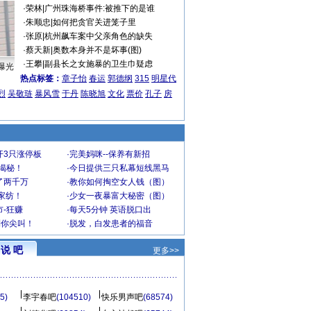
·
荣林
|
广州珠海桥事件:被推下的是谁
·
朱顺忠
|
如何把贪官关进笼子里
·
张原
|
杭州飙车案中父亲角色的缺失
·
蔡天新
|
奥数本身并不是坏事(图)
·
王攀
|
副县长之女施暴的卫生巾疑虑
曝光
热点标签：
章子怡
春运
郭德纲
315
明星代
烈
吴敬琏
暴风雪
于丹
陈晓旭
文化
票价
孔子
房
开3只涨停板
·
完美妈咪--保养有新招
大揭秘！
·
今日提供三只私幕短线黑马
了两千万
·
教你如何掏空女人钱（图）
家纺！
·
少女一夜暴富大秘密（图）
-狂赚
·
每天5分钟 英语脱口出
到你尖叫！
·
脱发，白发患者的福音
说 吧
更多>>
5)
李宇春吧
(104510)
快乐男声吧
(68574)