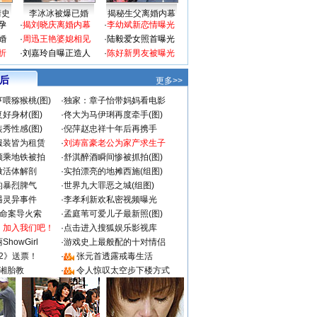
情史
李冰冰被爆已婚
揭秘生父离婚内幕
孕
·
揭刘晓庆离婚内幕
·
李幼斌新恋情曝光
婚
·
周迅王艳婆媳相见
·
陆毅爱女照首曝光
折
·
刘嘉玲自曝正造人
·
陈好新男友被曝光
 后
更多>>
喂猕猴桃(图)
·
独家：章子怡带妈妈看电影
好身材(图)
·
佟大为马伊琍再度牵手(图)
秀性感(图)
·
倪萍赵忠祥十年后再携手
服装皆为租赁
·
刘涛富豪老公为家产求生子
颜乘地铁被拍
·
舒淇醉酒瞬间惨被抓拍(图)
做活体解剖
·
实拍漂亮的地摊西施(组图)
的暴烈脾气
·
世界九大罪恶之城(组图)
遇灵异事件
·
李孝利新欢私密视频曝光
成命案导火索
·
孟庭苇可爱儿子最新照(图)
：加入我们吧！
·
点击进入搜狐娱乐影视库
howGirl
·
游戏史上最般配的十对情侣
2》送票！
·
张元首透露戒毒生活
湘胎教
·
令人惊叹太空步下楼方式