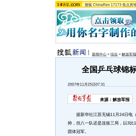
搜狐
ChinaRen
17173
焦点房
新闻中心
>
综合
>
解放军
全国乒乓球锦
2007年11月25日07:31
来源：解放军报
据新华社江苏无锡11月24日电（
帅，但八一队还是连扳三局，以3比1
团体冠军。