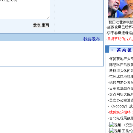
揭田壮壮徐帆
·
赵薇被爆已经怀
·
李宇春爆遭母逼
我要发布
·
圣诞节明信片八
茶 余 饭
·
何炅获地产大亨
·
陈慧琳产后恢复
·
殷桃街头休闲装
·
范冰冰红地毯
·
姚晨与老公素
·
日军竟拿战俘
·
盘点网坛大腕
·
美女办公室遭
·
《Nobody》
·
搜狐娱乐招聘
·
台北电玩展靓丽S
·
《变形
·
王岳伦