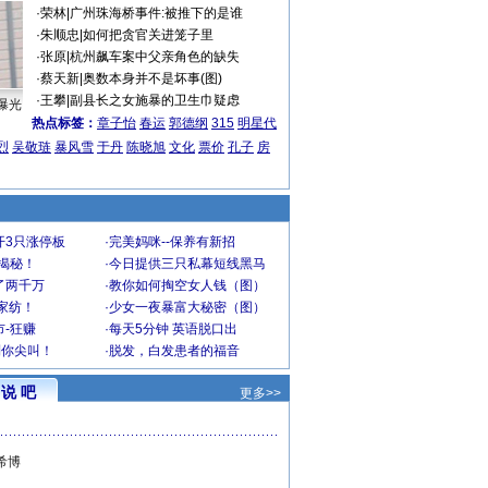
·
荣林
|
广州珠海桥事件:被推下的是谁
·
朱顺忠
|
如何把贪官关进笼子里
·
张原
|
杭州飙车案中父亲角色的缺失
·
蔡天新
|
奥数本身并不是坏事(图)
·
王攀
|
副县长之女施暴的卫生巾疑虑
曝光
热点标签：
章子怡
春运
郭德纲
315
明星代
烈
吴敬琏
暴风雪
于丹
陈晓旭
文化
票价
孔子
房
开3只涨停板
·
完美妈咪--保养有新招
大揭秘！
·
今日提供三只私幕短线黑马
了两千万
·
教你如何掏空女人钱（图）
家纺！
·
少女一夜暴富大秘密（图）
-狂赚
·
每天5分钟 英语脱口出
到你尖叫！
·
脱发，白发患者的福音
说 吧
更多>>
希博