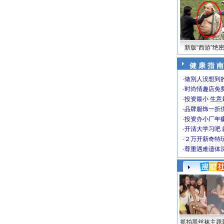
新版“西游”绝
健 康 指 南
·
做别人没想到的
·
时尚情趣店免
·
投资最小 生意
·
品牌服饰一折
·
投资办小厂年
·
开清大学习吧 
·
２万开新奇特
·
尊重遇难遗体
抓拍黑丝袜主题