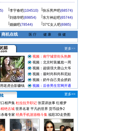
5)
李宇春吧
(104510)
快乐男声吧
(68574)
刘德华吧
(69854)
东方神起吧
(65744)
婚姻吧
(78544)
37℃女人吧
(6985)
商机在线
|
医 疗
健 康
保 健
更多>>
对口相声集
杜拉拉升职记
张震讲故事
红楼梦
-精绝古城
世界名著
平凡的世界
货币战争2
毒杀毒专家
经典手机游游格斗集
福彩3D走势图