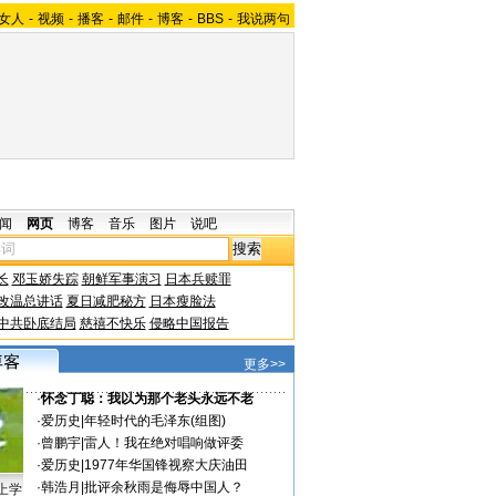
女人
-
视频
-
播客
-
邮件
-
博客
-
BBS
-
我说两句
闻
网页
博客
音乐
图片
说吧
长
邓玉娇失踪
朝鲜军事演习
日本兵赎罪
改温总讲话
夏日减肥秘方
日本瘦脸法
中共卧底结局
慈禧不快乐
侵略中国报告
更多>>
·
怀念丁聪：我以为那个老头永远不老
·
爱历史
|
年轻时代的毛泽东(组图)
·
曾鹏宇
|
雷人！我在绝对唱响做评委
·
爱历史
|
1977年华国锋视察大庆油田
·
韩浩月
|
批评余秋雨是侮辱中国人？
上学