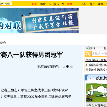
地产
搜狗
新闻
-
体育
-
S
-
娱乐
-
V
-
财经
-
IT
-
汽车
-
房产
-
家居
-
报综合
新
标赛八一队获得男团冠军
央视质疑29岁市
石首网站被黑
篡
[
我来说两句
] [字号：
大
中
小
]
宋美龄牛奶洗澡
记者王恒志）尽管主将之战中王皓0比3不敌郝
力克天津队，获得2007年全国乒乓球锦标赛男子
中学生乘直升机