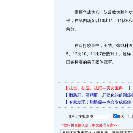
雷振华成为八一队反败为胜的功臣
平，在第四场又以13比11、11比
两分。
在双打较量中，王皓／张继科没有
5、12比10、11比7击败对手。
国锦标赛的男子团体冠军。
【
祛斑、祛痘、祛疮—美女宝典！
】
【
脂肪肝、酒精肝、肝硬化的前期症
【
专家发现：脂肪瘤—也会变成癌症
用户：
匿名
*搜狗拼音输入法，中文处理专家>>