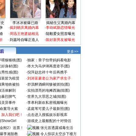
情史
李冰冰被爆已婚
揭秘生父离婚内幕
孕
·
揭刘晓庆离婚内幕
·
李幼斌新恋情曝光
婚
·
周迅王艳婆媳相见
·
陆毅爱女照首曝光
折
·
刘嘉玲自曝正造人
·
陈好新男友被曝光
 后
更多>>
喂猕猴桃(图)
·
独家：章子怡带妈妈看电影
好身材(图)
·
佟大为马伊琍再度牵手(图)
秀性感(图)
·
倪萍赵忠祥十年后再携手
服装皆为租赁
·
刘涛富豪老公为家产求生子
颜乘地铁被拍
·
舒淇醉酒瞬间惨被抓拍(图)
做活体解剖
·
实拍漂亮的地摊西施(组图)
的暴烈脾气
·
世界九大罪恶之城(组图)
遇灵异事件
·
李孝利新欢私密视频曝光
成命案导火索
·
孟庭苇可爱儿子最新照(图)
：加入我们吧！
·
点击进入搜狐娱乐影视库
howGirl
·
游戏史上最般配的十对情侣
金刚2》送票！
·
张元首透露戒毒生活
爆李湘胎教
·
令人惊叹太空步下楼方