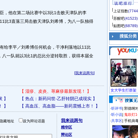
说 吧 排 行
上证指数
(7744
，他在第二场比赛中以3比1击败天津队的李
苏醒吧
(41523)
6和11比3直落三局击败天津队刘希博，为八一队独得
贴图吧
(68789)
搜狐分类
给李平／刘希博任何机会，干净利落地以11比
这样，八一队就以3比1的总比分逆转取胜，获得本届全
[
我来说两句
]
【
湿疹、皮炎、荨麻疹最新发现！
】
状
】
【
热点：新药问世-乙肝转阴已成现实
】
！
】
【
高血压、高血脂——新药震憾上市！
】
·
听评书
|
郭德纲
·
听小说
|
鬼吹灯1
我来说两句
·
共享区
|
手机病
隐藏地址
设为辩论话题
精华区
辩论区