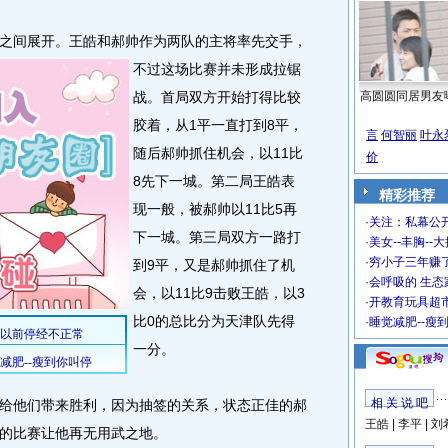
之间展开。
王皓和郝帅作为两队的主将率先交手，
不过这场比赛并未形成拉锯
战。首局双方开始打得比较
高圆圆同居男友
胶着，从1平一直打到8平，
言
何智丽
叶永
随后郝帅抓住机会，以11比
价
8先下一城。第二局王皓表
精彩推荐
现一般，被郝帅以11比5再
·
关注：私幕公
下一城。第三局双方一路打
·
美女--丰胸--
·
穷小子三年赚
到9平，又是郝帅抓住了机
·
会呼吸的 生态
会，以11比9击败王皓，以3
·
开教育玩具超市
比0的总比分为天津队先得
·
睡觉减肥--瘦
一分。
相 关 说 吧
他们带来胜利，因为抽签的关系，状态正佳的郝
王皓
|
李平
|
刘
的比赛让他再无用武之地。