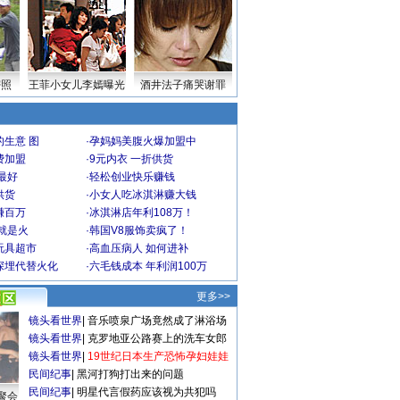
式
密照
王菲小女儿李嫣曝光
酒井法子痛哭谢罪
生意 图
·
孕妈妈美腹火爆加盟中
费加盟
·
9元内衣 一折供货
最好
·
轻松创业快乐赚钱
供货
·
小女人吃冰淇淋赚大钱
赚百万
·
冰淇淋店年利108万！
就是火
·
韩国V8服饰卖疯了！
玩具超市
·
高血压病人 如何进补
深埋代替火化
·
六毛钱成本 年利润100万
更多>>
镜头看世界
|
音乐喷泉广场竟然成了淋浴场
镜头看世界
|
克罗地亚公路赛上的洗车女郎
镜头看世界
|
19世纪日本生产恐怖孕妇娃娃
民间纪事
|
黑河打狗打出来的问题
民间纪事
|
明星代言假药应该视为共犯吗
聚会