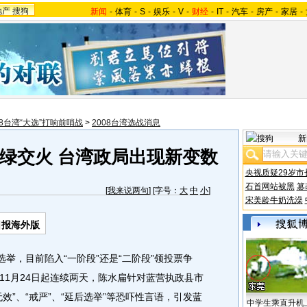
地产
搜狗
新闻
-
体育
-
S
-
娱乐
-
V
-
财经
-
IT
-
汽车
-
房产
-
家居
-
08台湾“大选”打响前哨战
>
2008台湾选战消息
新
绿交火 台湾政局出现新变数
央视质疑29岁市
石首网站被黑
篡
[
我来说两句
] [字号：
大
中
小
]
宋美龄牛奶洗澡
日报海外版
举，目前陷入“一阶段”还是“二阶段”领投票争
11月24日起连续两天，陈水扁针对蓝营执政县市
效”、“戒严”、“延后选举”等恐吓性言语，引发蓝
中学生乘直升机