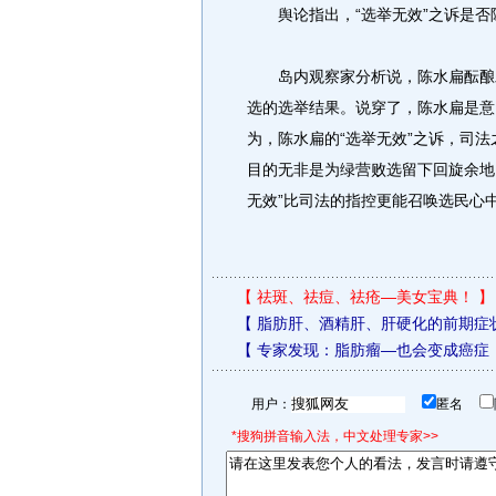
舆论指出，“选举无效”之诉是否
岛内观察家分析说，陈水扁酝酿发
选的选举结果。说穿了，陈水扁是意
为，陈水扁的“选举无效”之诉，司
目的无非是为绿营败选留下回旋余地
无效”比司法的指控更能召唤选民心
【
祛斑、祛痘、祛疮—美女宝典！
】
【
脂肪肝、酒精肝、肝硬化的前期症
【
专家发现：脂肪瘤—也会变成癌症
用户：
匿名
*搜狗拼音输入法，中文处理专家>>