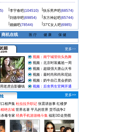
5)
李宇春吧
(104510)
快乐男声吧
(68574)
刘德华吧
(69854)
东方神起吧
(65744)
婚姻吧
(78544)
37℃女人吧
(6985)
商机在线
|
医 疗
健 康
保 健
更多>>
对口相声集
杜拉拉升职记
张震讲故事
红楼梦
-精绝古城
世界名著
平凡的世界
货币战争2
毒杀毒专家
经典手机游游格斗集
福彩3D走势图