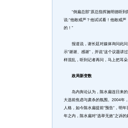
“倒扁总部”原总指挥施明德听到陈
说:“他敢戒严？他试试看！他敢戒
的！”
报道说，谢长廷对媒体询问此问题
示“谢谢、感谢”，并说“这个议题讲
样混乱，听到记者再问，马上把耳朵
政局新变数
岛内舆论认为，陈水扁连日来的谈话
大选前焦虑与肃杀的氛围。2004年
人格，如今陈水扁提前“预告”，明年
年之内，陈水扁对“选举无效”之诉的