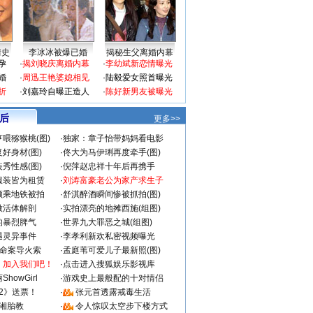
情史
李冰冰被爆已婚
揭秘生父离婚内幕
孕
·
揭刘晓庆离婚内幕
·
李幼斌新恋情曝光
婚
·
周迅王艳婆媳相见
·
陆毅爱女照首曝光
折
·
刘嘉玲自曝正造人
·
陈好新男友被曝光
 后
更多>>
喂猕猴桃(图)
·
独家：章子怡带妈妈看电影
好身材(图)
·
佟大为马伊琍再度牵手(图)
秀性感(图)
·
倪萍赵忠祥十年后再携手
服装皆为租赁
·
刘涛富豪老公为家产求生子
颜乘地铁被拍
·
舒淇醉酒瞬间惨被抓拍(图)
做活体解剖
·
实拍漂亮的地摊西施(组图)
的暴烈脾气
·
世界九大罪恶之城(组图)
遇灵异事件
·
李孝利新欢私密视频曝光
成命案导火索
·
孟庭苇可爱儿子最新照(图)
：加入我们吧！
·
点击进入搜狐娱乐影视库
howGirl
·
游戏史上最般配的十对情侣
2》送票！
·
张元首透露戒毒生活
湘胎教
·
令人惊叹太空步下楼方式