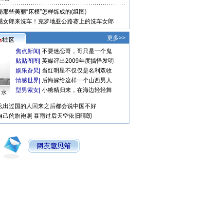
秘那些美丽“床模”怎样炼成的(组图)
感女郎来洗车！克罗地亚公路赛上的洗车女郎
更多>>
焦点新闻
|
不要迷恋哥，哥只是一个鬼
贴贴图图
|
英媒评出2009年度搞怪发明
娱乐旮旯
|
当红明星不仅仅是名利双收
情感世界
|
后悔嫁给这样一个山西男人
型男索女
|
小糖精归来，在海边轻轻舞
口水
么出过国的人回来之后都会说中国不好
自己的旗袍照
暴雨过后天空依旧晴朗