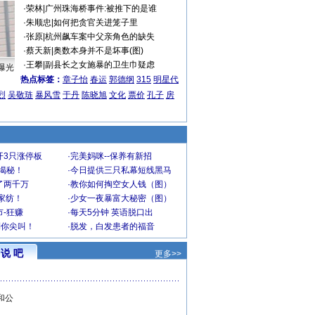
·
荣林
|
广州珠海桥事件:被推下的是谁
·
朱顺忠
|
如何把贪官关进笼子里
·
张原
|
杭州飙车案中父亲角色的缺失
·
蔡天新
|
奥数本身并不是坏事(图)
·
王攀
|
副县长之女施暴的卫生巾疑虑
曝光
热点标签：
章子怡
春运
郭德纲
315
明星代
烈
吴敬琏
暴风雪
于丹
陈晓旭
文化
票价
孔子
房
开3只涨停板
·
完美妈咪--保养有新招
大揭秘！
·
今日提供三只私幕短线黑马
了两千万
·
教你如何掏空女人钱（图）
家纺！
·
少女一夜暴富大秘密（图）
-狂赚
·
每天5分钟 英语脱口出
到你尖叫！
·
脱发，白发患者的福音
说 吧
更多>>
和公