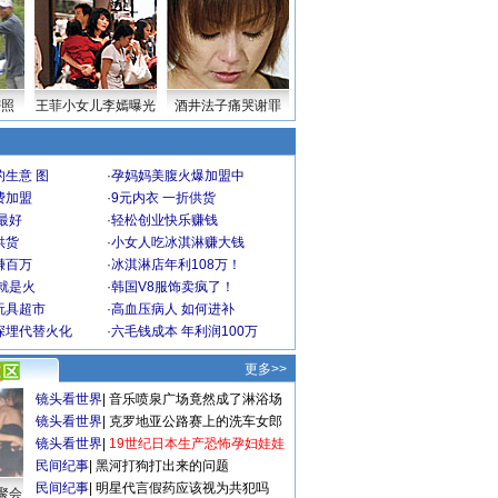
密照
王菲小女儿李嫣曝光
酒井法子痛哭谢罪
生意 图
·
孕妈妈美腹火爆加盟中
费加盟
·
9元内衣 一折供货
最好
·
轻松创业快乐赚钱
供货
·
小女人吃冰淇淋赚大钱
赚百万
·
冰淇淋店年利108万！
就是火
·
韩国V8服饰卖疯了！
玩具超市
·
高血压病人 如何进补
深埋代替火化
·
六毛钱成本 年利润100万
更多>>
镜头看世界
|
音乐喷泉广场竟然成了淋浴场
镜头看世界
|
克罗地亚公路赛上的洗车女郎
镜头看世界
|
19世纪日本生产恐怖孕妇娃娃
民间纪事
|
黑河打狗打出来的问题
民间纪事
|
明星代言假药应该视为共犯吗
聚会