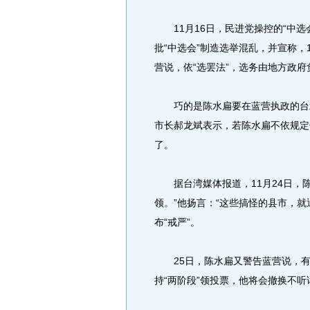
11月16日，民进党操控的“中选会
批“中选会”制造选举混乱，并宣称，
营说，依“选罢法”，选务由地方政
巧的是陈水扁要在蓝营执政的台北
市长郝龙斌表示，若陈水扁不依规定
了。
据台湾媒体报道，11月24日，陈
领。”他扬言：“这些搞怪的县市，
布“戒严”。
25日，陈水扁又警告蓝营说，有当
持“两阶段”领投票，他将会撤换不