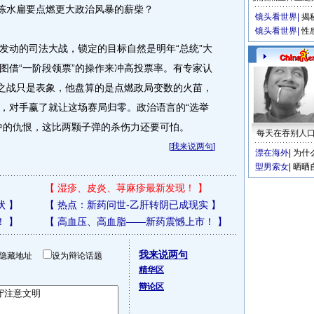
陈水扁要点燃更大政治风暴的薪柴？
镜头看世界
|
揭
镜头看世界
|
性
动的司法大战，锁定的目标自然是明年“总统”大
图借“一阶段领票”的操作来冲高投票率。有专家认
法之战只是表象，他盘算的是点燃政局变数的火苗，
，对手赢了就让这场赛局归零。政治语言的“选举
中的仇恨，这比两颗子弹的杀伤力还要可怕。
每天在吞别人
[
我来说两句
]
漂在海外
|
为什
型男索女
|
晒晒
【
湿疹、皮炎、荨麻疹最新发现！
】
状
】
【
热点：新药问世-乙肝转阴已成现实
】
！
】
【
高血压、高血脂——新药震憾上市！
】
我来说两句
隐藏地址
设为辩论话题
精华区
辩论区