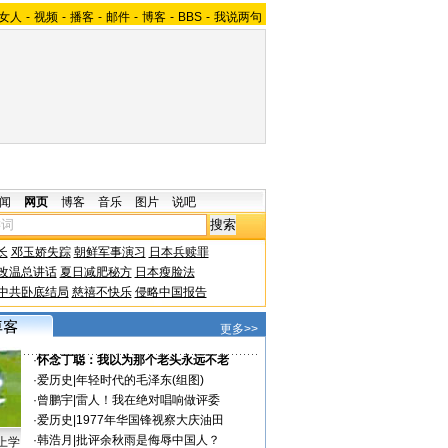
女人
-
视频
-
播客
-
邮件
-
博客
-
BBS
-
我说两句
闻
网页
博客
音乐
图片
说吧
长
邓玉娇失踪
朝鲜军事演习
日本兵赎罪
改温总讲话
夏日减肥秘方
日本瘦脸法
中共卧底结局
慈禧不快乐
侵略中国报告
更多>>
·
怀念丁聪：我以为那个老头永远不老
·
爱历史
|
年轻时代的毛泽东(组图)
·
曾鹏宇
|
雷人！我在绝对唱响做评委
·
爱历史
|
1977年华国锋视察大庆油田
·
韩浩月
|
批评余秋雨是侮辱中国人？
上学