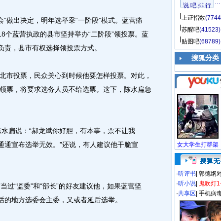
说 吧 排 行
上证指数
(7744
”做出决定，明年选举采“一阶段”模式。蓝营痛
苏醒吧
(41523)
18个蓝营执政的县市坚持举办“二阶段”领投票。蓝
贴图吧
(68789)
府负责，县市有权选择领投票方式。
搜狐分类
市投票，民众关心到时候他要怎样投票。对此，
领票，将要求选务人员不给选票。这下，陈水扁急
水扁说：“郝龙斌你好胆，有本事，票不让我
就通通宣布选举无效。”还说，有人建议他干脆宣
·
听评书
|
郭德纲
·
听小说
|
鬼吹灯1
过“监委”和“部长”的好友建议他，如果蓝营坚
·
共享区
|
手机病
听话的地方选委会主委，又或者延后选举。