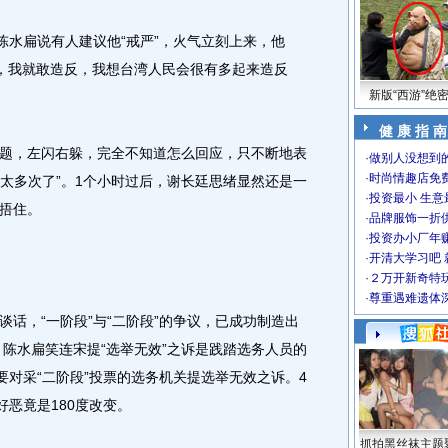
水扁说有人建议他“戒严”，火气立刻上来，他
严，我就敢造反，我想台湾人民会很有多起来造反
新版“西游”绝
健 康 指 南
，左闪右躲，完全不知道怎么回应，只不断地表
·
做别人没想到的
·
时尚情趣店免
过太多次了”。1个小时过后，谢长廷思绪显然还是一
·
投资最小 生意
捂住。
·
品牌服饰一折
·
投资办小厂年
·
开清大学习吧 
·
２万开新奇特
·
尊重遇难遗体
，“一阶段”与“二阶段”的争议，已成功制造出
，陈水扁笑连宋提“选举无效”之诉是践踏选务人员的
要对采“二阶段”投票的选务机关提选举无效之诉。4
好恶竟是180度改变。
抓拍黑丝袜主题