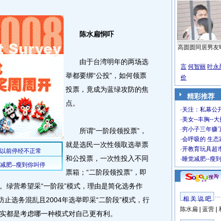
陈水扁恫吓
高圆圆同居男友
由于台湾明年的两场选
言
何智丽
叶永
举都要绑“公投”，如何领票
价
投票，竟成为蓝绿攻防的焦
精彩推荐
点。
·
关注：私幕公
·
美女--丰胸--
·
穷小子三年赚
所谓“一阶段领投票”，
·
会呼吸的 生态
就是选民一次性领取选举票
·
开教育玩具超市
和公投票，一次性投入不同
·
睡觉减肥--瘦
票箱；“二阶段领投票”，即
。绿营希望采“一阶段”模式，理由是简化选务作
相 关 说 吧
防止选务混乱且2004年选举即采“二阶段”模式，行
陈水扁
|
蓝营
|
实都是考虑哪一种模式对自己更有利。