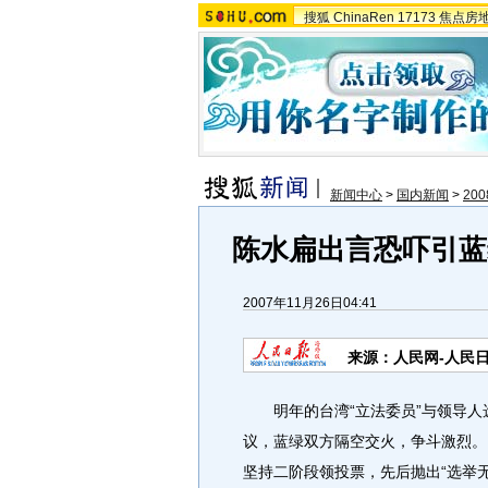
搜狐
ChinaRen
17173
焦点房
新闻中心
>
国内新闻
>
20
陈水扁出言恐吓引蓝
2007年11月26日04:41
来源：人民网-人民
明年的台湾“立法委员”与领导人选
议，蓝绿双方隔空交火，争斗激烈。
坚持二阶段领投票，先后抛出“选举无