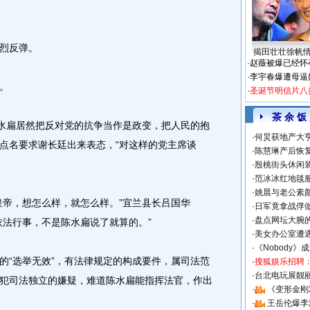
烈反弹。
揭田壮壮徐帆
·
赵薇被爆已经怀
·
李宇春爆遭母逼
。
·
圣诞节明信片八
茶 余 饭
水扁居然把反对党的抗争当作是政变，把人民的抱
·
何炅获地产大亨
点名要求谢长廷出来表态，“对这样的党主席谈
·
陈慧琳产后恢复
·
殷桃街头休闲装
·
范冰冰红地毯
·
姚晨与老公素
帝，想怎么样，就怎么样。”宜兰县长吕国华
·
日军竟拿战俘
·
盘点网坛大腕
依法行事，不是陈水扁说了就算的。”
·
美女办公室遭
·
《Nobody》
“选举无效”，有法律规定的构成要件，属司法范
·
搜狐娱乐招聘
·
台北电玩展靓丽S
犯司法独立的嫌疑，难道陈水扁能指挥法官，作出
·
《变形金刚
·
王岳伦爆李