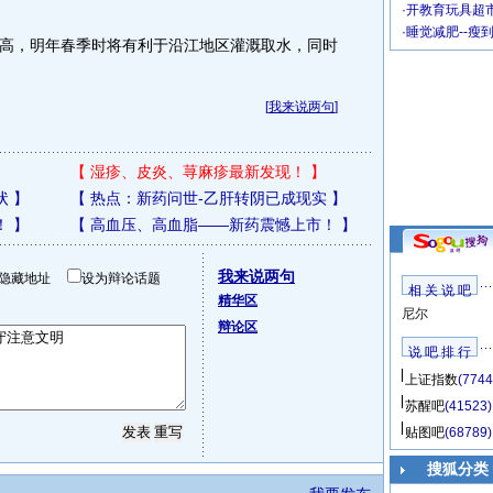
·
开教育玩具超市
·
睡觉减肥--瘦
，明年春季时将有利于沿江地区灌溉取水，同时
[
我来说两句
]
【
湿疹、皮炎、荨麻疹最新发现！
】
状
】
【
热点：新药问世-乙肝转阴已成现实
】
！
】
【
高血压、高血脂——新药震憾上市！
】
我来说两句
隐藏地址
设为辩论话题
相 关 说 吧
精华区
尼尔
辩论区
说 吧 排 行
上证指数
(7744
苏醒吧
(41523)
贴图吧
(68789)
搜狐分类