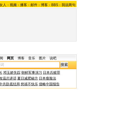
女人
-
视频
-
播客
-
邮件
-
博客
-
BBS
-
我说两句
闻
网页
博客
音乐
图片
说吧
长
邓玉娇失踪
朝鲜军事演习
日本兵赎罪
改温总讲话
夏日减肥秘方
日本瘦脸法
中共卧底结局
慈禧不快乐
侵略中国报告