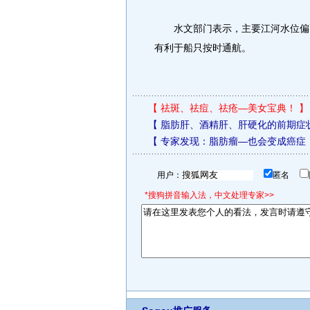
水文部门表示，主要江河水位偏高
有利于船只按时通航。
【
祛斑、祛痘、祛疮—美女宝典！
】
【
脂肪肝、酒精肝、肝硬化的前期症
【
专家发现：脂肪瘤—也会变成癌症
用户：
匿名
*搜狗拼音输入法，中文处理专家>>