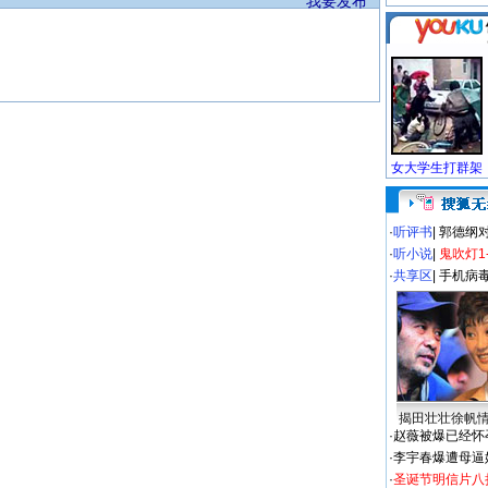
我要发布
·
听评书
|
郭德纲
·
听小说
|
鬼吹灯1
·
共享区
|
手机病
揭田壮壮徐帆
·
赵薇被爆已经怀
·
李宇春爆遭母逼
·
圣诞节明信片八