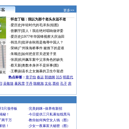
更多>>
·
怀念丁聪：我以为那个老头永远不老
·
爱历史
|
年轻时代的毛泽东(组图)
·
曾鹏宇
|
雷人！我在绝对唱响做评委
·
爱历史
|
1977年华国锋视察大庆油田
·
韩浩月
|
批评余秋雨是侮辱中国人？
上学
·
荣林
|
广州珠海桥事件:被推下的是谁
·
朱顺忠
|
如何把贪官关进笼子里
·
张原
|
杭州飙车案中父亲角色的缺失
·
蔡天新
|
奥数本身并不是坏事(图)
·
王攀
|
副县长之女施暴的卫生巾疑虑
曝光
热点标签：
章子怡
春运
郭德纲
315
明星代
烈
吴敬琏
暴风雪
于丹
陈晓旭
文化
票价
孔子
房
开3只涨停板
·
完美妈咪--保养有新招
大揭秘！
·
今日提供三只私幕短线黑马
了两千万
·
教你如何掏空女人钱（图）
家纺！
·
少女一夜暴富大秘密（图）