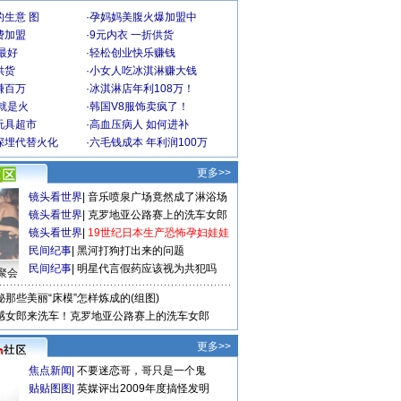
生意 图
·
孕妈妈美腹火爆加盟中
费加盟
·
9元内衣 一折供货
最好
·
轻松创业快乐赚钱
供货
·
小女人吃冰淇淋赚大钱
赚百万
·
冰淇淋店年利108万！
就是火
·
韩国V8服饰卖疯了！
玩具超市
·
高血压病人 如何进补
深埋代替火化
·
六毛钱成本 年利润100万
更多>>
镜头看世界
|
音乐喷泉广场竟然成了淋浴场
镜头看世界
|
克罗地亚公路赛上的洗车女郎
镜头看世界
|
19世纪日本生产恐怖孕妇娃娃
民间纪事
|
黑河打狗打出来的问题
民间纪事
|
明星代言假药应该视为共犯吗
聚会
秘那些美丽“床模”怎样炼成的(组图)
感女郎来洗车！克罗地亚公路赛上的洗车女郎
更多>>
焦点新闻
|
不要迷恋哥，哥只是一个鬼
贴贴图图
|
英媒评出2009年度搞怪发明