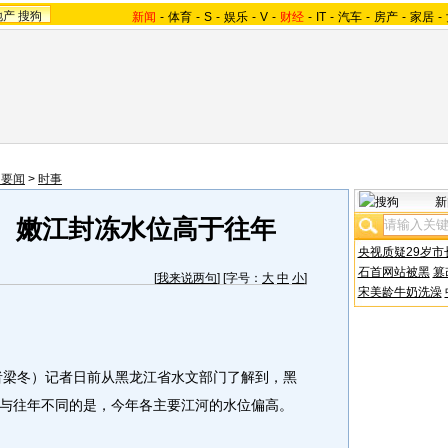
地产
搜狗
新闻
-
体育
-
S
-
娱乐
-
V
-
财经
-
IT
-
汽车
-
房产
-
家居
-
内要闻
>
时事
新
、嫩江封冻水位高于往年
央视质疑29岁市
石首网站被黑
篡
[
我来说两句
] [字号：
大
中
小
]
宋美龄牛奶洗澡
者梁冬）记者日前从黑龙江省水文部门了解到，黑
与往年不同的是，今年各主要江河的水位偏高。