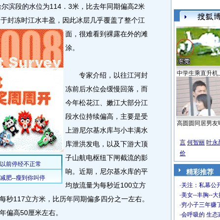
尔滨段的水位为114．3米，比去年同期偏高2米
由于封冻时江水丰盈，因此冰层几乎覆盖了整个江
面，很难看到裸露在外的滩
涂。
中学生乘直升机
专家介绍，以往江河封
冻前后水位会缓慢回落，而
今年松花江、嫩江大部分江
段水位持续偏高，主要是受
高圆圆同居男友
上游尼尔基水库与小丰满水
言
何智丽
叶永
库泄洪发电，以及下游大顶
价
子山航电枢纽下闸截流的影
响。近期，尼尔基水库的平
精彩推荐
均放流量为每秒近100立方
·
关注：私幕公
·
美女--丰胸--
每秒117立方米，比历年同期偏多四分之一左右。
·
穷小子三年赚
年偏高50厘米左右。
·
会呼吸的 生态