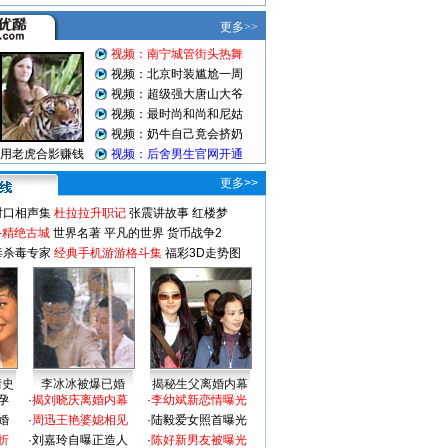
更多>>
对口相声集
杜拉拉升职记
张震讲故事
红楼梦
-精绝古城
世界名著
平凡的世界
货币战争2
毒杀毒专家
经典手机游游格斗集
福彩3D走势图
情史
李冰冰被爆已婚
揭秘生父离婚内幕
孕
·
揭刘晓庆离婚内幕
·
李幼斌新恋情曝光
婚
·
周迅王艳婆媳相见
·
陆毅爱女照首曝光
折
·
刘嘉玲自曝正造人
·
陈好新男友被曝光