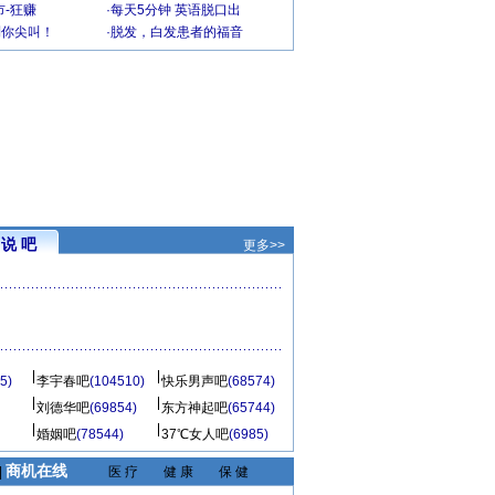
-狂赚
·
每天5分钟 英语脱口出
到你尖叫！
·
脱发，白发患者的福音
说 吧
更多>>
5)
李宇春吧
(104510)
快乐男声吧
(68574)
刘德华吧
(69854)
东方神起吧
(65744)
婚姻吧
(78544)
37℃女人吧
(6985)
商机在线
|
医 疗
健 康
保 健