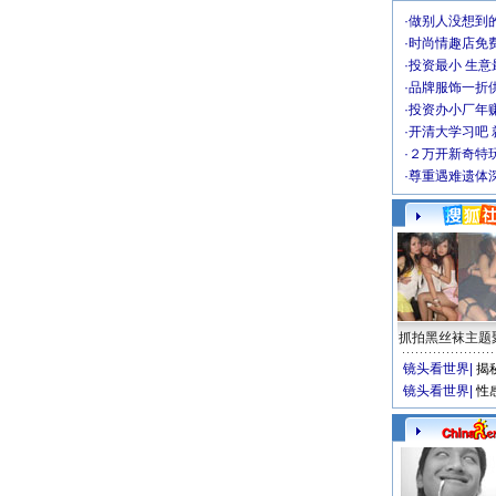
·
做别人没想到的
·
时尚情趣店免
·
投资最小 生意
·
品牌服饰一折
·
投资办小厂年
·
开清大学习吧 
·
２万开新奇特
·
尊重遇难遗体
抓拍黑丝袜主题
镜头看世界
|
揭
镜头看世界
|
性