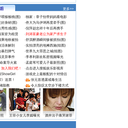
 后
更多>>
喂猕猴桃(图)
·
独家：章子怡带妈妈看电影
好身材(图)
·
佟大为马伊琍再度牵手(图)
秀性感(图)
·
倪萍赵忠祥十年后再携手
服装皆为租赁
·
刘涛富豪老公为家产求生子
颜乘地铁被拍
·
舒淇醉酒瞬间惨被抓拍(图)
做活体解剖
·
实拍漂亮的地摊西施(组图)
的暴烈脾气
·
世界九大罪恶之城(组图)
遇灵异事件
·
李孝利新欢私密视频曝光
成命案导火索
·
孟庭苇可爱儿子最新照(图)
：加入我们吧！
·
点击进入搜狐娱乐影视库
howGirl
·
游戏史上最般配的十对情侣
2》送票！
·
张元首透露戒毒生活
湘胎教
·
令人惊叹太空步下楼方式
密照
王菲小女儿李嫣曝光
酒井法子痛哭谢罪