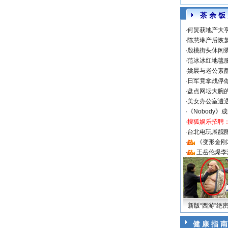
茶 余 饭
·
何炅获地产大亨
·
陈慧琳产后恢复
·
殷桃街头休闲装
·
范冰冰红地毯
·
姚晨与老公素
·
日军竟拿战俘
·
盘点网坛大腕
·
美女办公室遭
·
《Nobody》
·
搜狐娱乐招聘
·
台北电玩展靓丽S
·
《变形金刚
·
王岳伦爆李
新版“西游”绝
健 康 指 南