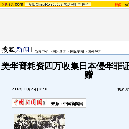
搜狐
ChinaRen
17173
焦点房地产
搜狗
新闻
-
体
新闻中心
>
国际新闻
>
国际要闻
>
域外华闻
美华裔耗资四万收集日本侵华罪证
赠
2007年11月26日10:58
[
我来说
来源：中国新闻网