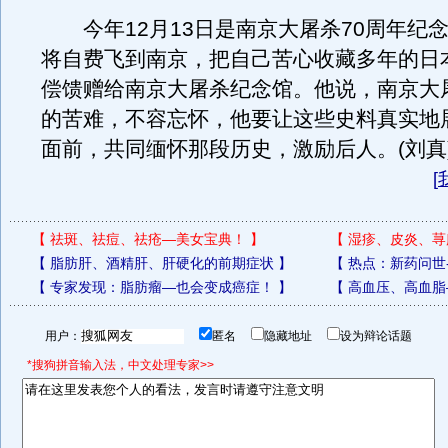
今年12月13日是南京大屠杀70周年纪
将自费飞到南京，把自己苦心收藏多年的日
偿馈赠给南京大屠杀纪念馆。他说，南京大
的苦难，不容忘怀，他要让这些史料真实地
面前，共同缅怀那段历史，激励后人。(刘真
[
【
祛斑、祛痘、祛疮—美女宝典！
】
【
湿疹、皮炎、荨
【
脂肪肝、酒精肝、肝硬化的前期症状
】
【
热点：新药问世
【
专家发现：脂肪瘤—也会变成癌症！
】
【
高血压、高血脂
用户：
匿名
隐藏地址
设为辩论话题
*搜狗拼音输入法，中文处理专家>>