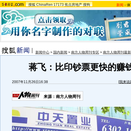
搜狐
ChinaRen
17173
焦点房地产
搜狗
新闻
-
体
新闻中心
>
国内新闻
>
南方人物周刊专区
>
南方人物周刊最新
蒋飞：比印钞票更快的赚
2007年11月26日16:38
[
我来说
来源：南方人物周刊