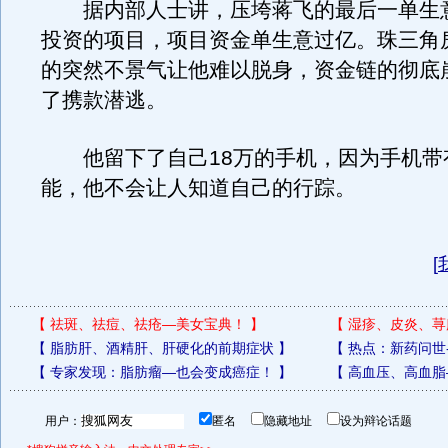
据内部人士讲，压垮蒋飞的最后一单生
投资的项目，项目资金单生意过亿。珠三角
的突然不景气让他难以脱身，资金链的彻底
了携款潜逃。
他留下了自己18万的手机，因为手机带
能，他不会让人知道自己的行踪。
[
【
祛斑、祛痘、祛疮—美女宝典！
】
【
湿疹、皮炎、荨
【
脂肪肝、酒精肝、肝硬化的前期症状
】
【
热点：新药问世
【
专家发现：脂肪瘤—也会变成癌症！
】
【
高血压、高血脂
用户：
匿名
隐藏地址
设为辩论话题