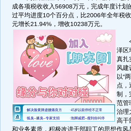
成各项税收收入56908万元，完成年度计划的
过平均进度10个百分点，比2006年全年税收
元增长21.94%，增收10238万元。
今
泽区
真扎
风建
以“
点，
制，
范管
治理
高干
和业务素质，积极改进干部职工的思想作风