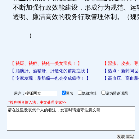
不断加强行政效能建设，形成行为规范、运
透明、廉洁高效的税务行政管理体制。（魏
（
【
祛斑、祛痘、祛疮—美女宝典！
】
【
湿疹、皮炎、荨
【
脂肪肝、酒精肝、肝硬化的前期症状
】
【
热点：新药问世
【
专家发现：脂肪瘤—也会变成癌症！
】
【
高血压、高血脂
用户：
匿名
隐藏地址
设为辩论话题
*搜狗拼音输入法，中文处理专家>>