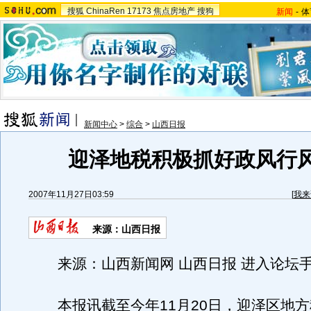
搜狐
ChinaRen
17173
焦点房地产
搜狗
新闻
-
体
新闻中心
>
综合
>
山西日报
迎泽地税积极抓好政风行
2007年11月27日03:59
[
我来
来源：山西日报
来源：山西新闻网 山西日报 进入论坛
本报讯截至今年11月20日，迎泽区地方