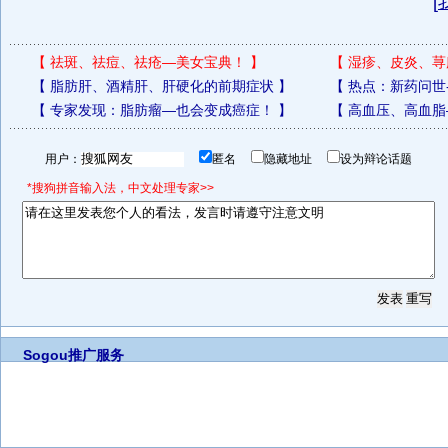
[
【
祛斑、祛痘、祛疮—美女宝典！
】
【
湿疹、皮炎、荨
【
脂肪肝、酒精肝、肝硬化的前期症状
】
【
热点：新药问世
【
专家发现：脂肪瘤—也会变成癌症！
】
【
高血压、高血脂
用户：
匿名
隐藏地址
设为辩论话题
*搜狗拼音输入法，中文处理专家>>
Sogou推广服务