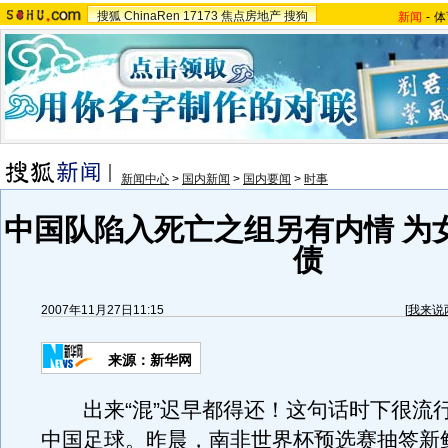
搜狐
ChinaRen
17173
焦点房地产
搜狗
新闻
-
体
新闻中心
>
国内新闻
>
国内要闻
>
时事
中国队陷入死亡之组另有内情 为
债
2007年11月27日11:15
[
我来说
来源：新华网
出来“混”迟早都得还！这句话时下很流
中国足球。昨晨，南非世界杯预选赛抽签新