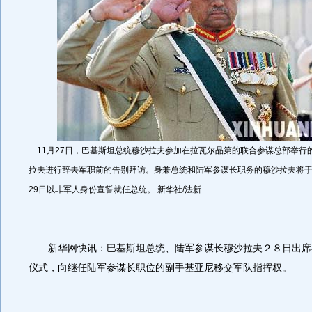
11月27日，巴基斯坦总统穆沙拉夫参加在拉瓦尔品第的联合参谋总部举行
拉夫进行辞去军职前的告别拜访。身兼总统和陆军参谋长职务的穆沙拉夫将于
29日以非军人身份宣誓就任总统。 新华社/法新
新华网快讯：巴基斯坦总统、陆军参谋长穆沙拉夫２８日出席
仪式，向继任陆军参谋长职位的副手基亚尼移交军队指挥权。