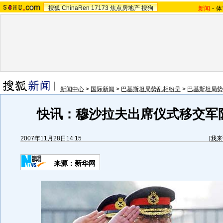
搜狐
ChinaRen
17173
焦点房地产
搜狗
新闻
-
体
新闻中心
>
国际新闻
>
巴基斯坦局势乱相纷呈
>
巴基斯坦局势
快讯：穆沙拉夫出席仪式移交军
2007年11月28日14:15
[
我来
来源：新华网