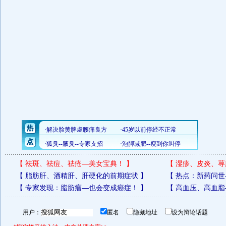
【
祛斑、祛痘、祛疮—美女宝典！
】
【
湿疹、皮炎、荨
【
脂肪肝、酒精肝、肝硬化的前期症状
】
【
热点：新药问世
【
专家发现：脂肪瘤—也会变成癌症！
】
【
高血压、高血脂
用户：
匿名
隐藏地址
设为辩论话题