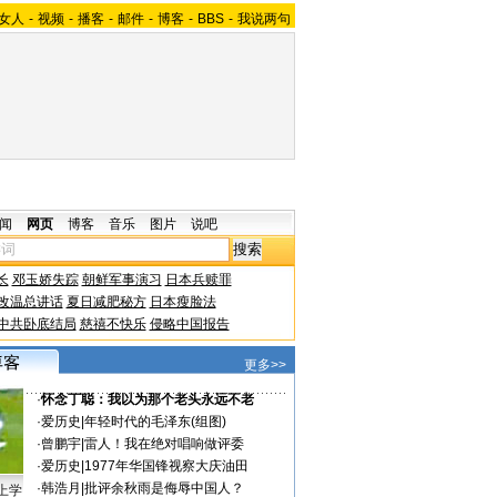
女人
-
视频
-
播客
-
邮件
-
博客
-
BBS
-
我说两句
闻
网页
博客
音乐
图片
说吧
长
邓玉娇失踪
朝鲜军事演习
日本兵赎罪
改温总讲话
夏日减肥秘方
日本瘦脸法
中共卧底结局
慈禧不快乐
侵略中国报告
更多>>
·
怀念丁聪：我以为那个老头永远不老
·
爱历史
|
年轻时代的毛泽东(组图)
·
曾鹏宇
|
雷人！我在绝对唱响做评委
·
爱历史
|
1977年华国锋视察大庆油田
·
韩浩月
|
批评余秋雨是侮辱中国人？
上学