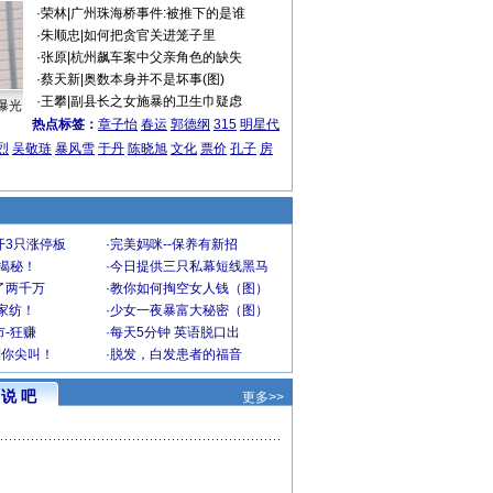
·
荣林
|
广州珠海桥事件:被推下的是谁
·
朱顺忠
|
如何把贪官关进笼子里
·
张原
|
杭州飙车案中父亲角色的缺失
·
蔡天新
|
奥数本身并不是坏事(图)
·
王攀
|
副县长之女施暴的卫生巾疑虑
曝光
热点标签：
章子怡
春运
郭德纲
315
明星代
烈
吴敬琏
暴风雪
于丹
陈晓旭
文化
票价
孔子
房
开3只涨停板
·
完美妈咪--保养有新招
大揭秘！
·
今日提供三只私幕短线黑马
了两千万
·
教你如何掏空女人钱（图）
家纺！
·
少女一夜暴富大秘密（图）
-狂赚
·
每天5分钟 英语脱口出
到你尖叫！
·
脱发，白发患者的福音
说 吧
更多>>