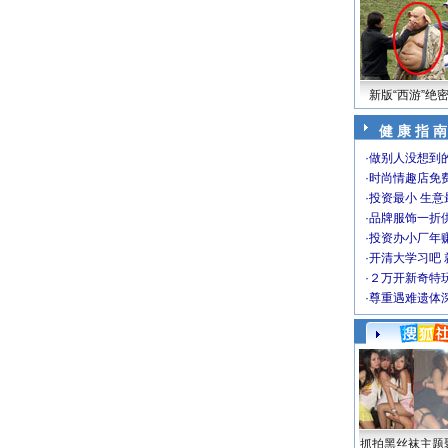
新版“西游”绝
健 康 指 南
·
做别人没想到的
·
时尚情趣店免
·
投资最小 生意
·
品牌服饰一折
·
投资办小厂年
·
开清大学习吧 
·
２万开新奇特
·
尊重遇难遗体
抓拍黑丝袜主题