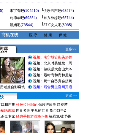
5)
李宇春吧
(104510)
快乐男声吧
(68574)
刘德华吧
(69854)
东方神起吧
(65744)
婚姻吧
(78544)
37℃女人吧
(6985)
商机在线
|
医 疗
健 康
保 健
更多>>
对口相声集
杜拉拉升职记
张震讲故事
红楼梦
-精绝古城
世界名著
平凡的世界
货币战争2
毒杀毒专家
经典手机游游格斗集
福彩3D走势图