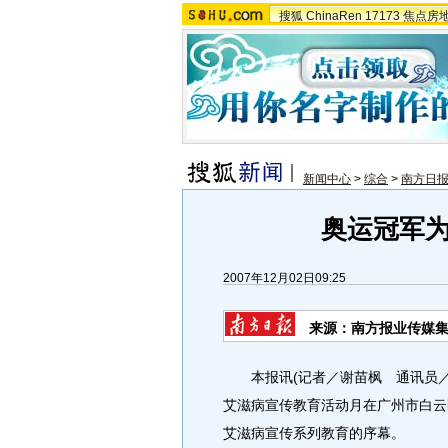
搜狐
ChinaRen
17173
焦点房
新闻中心
>
综合
>
南方日
奥运冠军为
2007年12月02日09:25
来源：南方报业传媒集
本报讯(记者／谢苗枫 通讯员／饶
艾滋病宣传教育活动月在广州市白云
艾滋病宣传系列教育的序幕。