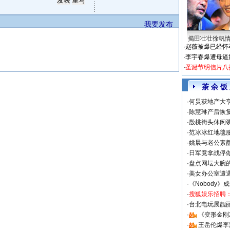
我要发布
揭田壮壮徐帆
·
赵薇被爆已经怀
·
李宇春爆遭母逼
·
圣诞节明信片八
茶 余 饭
·
何炅获地产大亨
·
陈慧琳产后恢复
·
殷桃街头休闲装
·
范冰冰红地毯
·
姚晨与老公素
·
日军竟拿战俘
·
盘点网坛大腕
·
美女办公室遭
·
《Nobody》
·
搜狐娱乐招聘
·
台北电玩展靓丽S
·
《变形金刚
·
王岳伦爆李