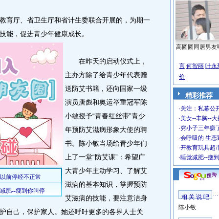
育厅、省卫生厅和省计生委联合开展的，为期一
技能，促进青少年健康成长。
高圆圆同居男友
在昨天的启动仪式上，
言
何智丽
叶永
主办方除了给青少年代表赠
价
送防艾书籍，还向国家一级
精彩推荐
演员唐彪和奥运举重冠军陈
·
关注：私幕公
小敏授予“青春红丝带”青少
·
美女--丰胸--
·
穷小子三年赚
年预防艾滋病形象大使的聘
·
会呼吸的 生态
书。陈小敏当场给青少年们
·
开教育玩具超市
上了一堂“防艾课”：希望广
·
睡觉减肥--瘦
大青少年主动学习、了解艾
滋病的基本知识，掌握预防
相 关 说 吧
艾滋病的技能，要注意洁身
陈小敏
护自己，保护家人。她还呼吁更多的各界人士关