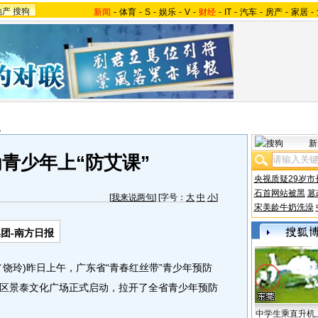
地产
搜狗
新闻
-
体育
-
S
-
娱乐
-
V
-
财经
-
IT
-
汽车
-
房产
-
家居
-
报
新
青少年上“防艾课”
央视质疑29岁市
石首网站被黑
篡
[
我来说两句
] [字号：
大
中
小
]
宋美龄牛奶洗澡
团-南方日报
玲)昨日上午，广东省“青春红丝带”青少年预防
区景泰文化广场正式启动，拉开了全省青少年预防
中学生乘直升机