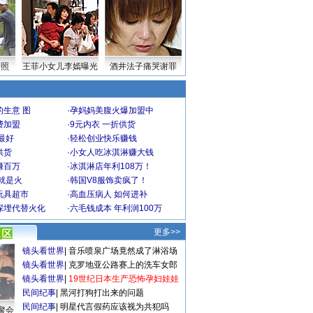
密照
王菲小女儿李嫣曝光
酒井法子痛哭谢罪
生意 图
·
孕妈妈美腹火爆加盟中
费加盟
·
9元内衣 一折供货
最好
·
轻松创业快乐赚钱
供货
·
小女人吃冰淇淋赚大钱
赚百万
·
冰淇淋店年利108万！
就是火
·
韩国V8服饰卖疯了！
玩具超市
·
高血压病人 如何进补
深埋代替火化
·
六毛钱成本 年利润100万
更多>>
镜头看世界
|
音乐喷泉广场竟然成了淋浴场
镜头看世界
|
克罗地亚公路赛上的洗车女郎
镜头看世界
|
19世纪日本生产恐怖孕妇娃娃
民间纪事
|
黑河打狗打出来的问题
民间纪事
|
明星代言假药应该视为共犯吗
聚会