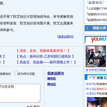
说 吧 排 行
展。
上证指数
(7744
苏醒吧
(41523)
开展了防艾知识大型现场咨询会，有专家解答咨
贴图吧
(68789)
传资料派发、防艾知识宣传图片展、防艾志愿服务
搜狐分类
询和参与。
[
我来说两句
]
【
湿疹、皮炎、荨麻疹最新发现！
】
状
】
【
热点：新药问世-乙肝转阴已成现实
】
！
】
【
高血压、高血脂——新药震憾上市！
】
我来说两句
隐藏地址
设为辩论话题
精华区
·
听评书
|
郭德纲
辩论区
·
听小说
|
鬼吹灯1
·
共享区
|
手机病