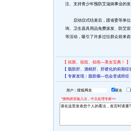
注、支持青少年预防艾滋病事业的发
启动仪式结束后，团省委等单位还
询、卫生器具用品免费派发、防艾宣
等活动，吸引了许多过往群众前来咨
【
祛斑、祛痘、祛疮—美女宝典！
】
【
脂肪肝、酒精肝、肝硬化的前期症
【
专家发现：脂肪瘤—也会变成癌症
用户：
匿名
*搜狗拼音输入法，中文处理专家>>