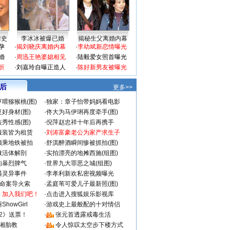
情史
李冰冰被爆已婚
揭秘生父离婚内幕
孕
·
揭刘晓庆离婚内幕
·
李幼斌新恋情曝光
婚
·
周迅王艳婆媳相见
·
陆毅爱女照首曝光
折
·
刘嘉玲自曝正造人
·
陈好新男友被曝光
 后
更多>>
喂猕猴桃(图)
·
独家：章子怡带妈妈看电影
好身材(图)
·
佟大为马伊琍再度牵手(图)
秀性感(图)
·
倪萍赵忠祥十年后再携手
服装皆为租赁
·
刘涛富豪老公为家产求生子
颜乘地铁被拍
·
舒淇醉酒瞬间惨被抓拍(图)
做活体解剖
·
实拍漂亮的地摊西施(组图)
的暴烈脾气
·
世界九大罪恶之城(组图)
遇灵异事件
·
李孝利新欢私密视频曝光
成命案导火索
·
孟庭苇可爱儿子最新照(图)
：加入我们吧！
·
点击进入搜狐娱乐影视库
howGirl
·
游戏史上最般配的十对情侣
2》送票！
·
张元首透露戒毒生活
湘胎教
·
令人惊叹太空步下楼方式