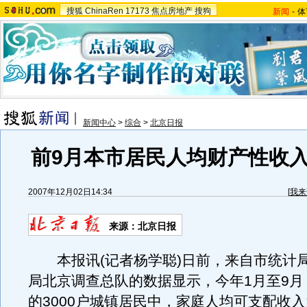
搜狐
ChinaRen
17173
焦点房地产
搜狗
新闻
-
体
新闻中心
>
综合
>
北京日报
前9月本市居民人均财产性收入增
2007年12月02日14:34
[
我来
来源：北京日报
本报讯(记者杨学聪)日前，来自市统计
局北京调查总队的数据显示，今年1月至9月
的3000户城镇居民中，家庭人均可支配收入为