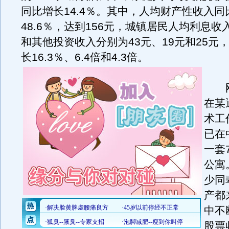
同比增长14.4％。其中，人均财产性收入同
48.6％，达到156元，城镇居民人均利息
和其他投资收入分别为43元、19元和25元
长16.3％、6.4倍和4.3倍。
刚
在某
术工
已在
一套
公寓
少同
产都
中不
股票