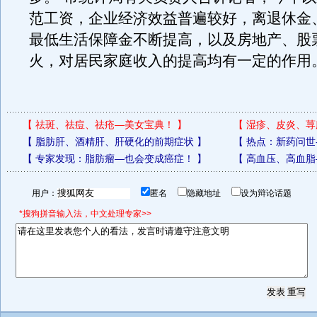
范工资，企业经济效益普遍较好，离退休金
最低生活保障金不断提高，以及房地产、股
火，对居民家庭收入的提高均有一定的作用。R
【
祛斑、祛痘、祛疮—美女宝典！
】
【
湿疹、皮炎、荨
【
脂肪肝、酒精肝、肝硬化的前期症状
】
【
热点：新药问世
【
专家发现：脂肪瘤—也会变成癌症！
】
【
高血压、高血脂
用户：
匿名
隐藏地址
设为辩论话题
*搜狗拼音输入法，中文处理专家>>