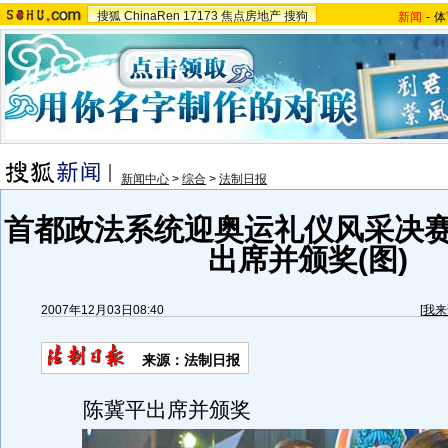
搜狐
ChinaRen
17173
焦点房地产
搜狗
新闻
-
体
新闻中心
>
综合
>
法制日报
首都政法系统迎奥运礼仪风采决赛
出席并颁奖(图)
2007年12月03日08:40
[
我来
来源：法制日报
陈冀平出席并颁奖