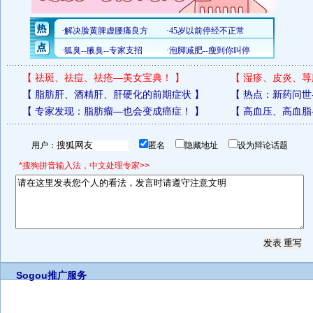
【
祛斑、祛痘、祛疮—美女宝典！
】
【
湿疹、皮炎、荨
【
脂肪肝、酒精肝、肝硬化的前期症状
】
【
热点：新药问世
【
专家发现：脂肪瘤—也会变成癌症！
】
【
高血压、高血脂
用户：
匿名
隐藏地址
设为辩论话题
*搜狗拼音输入法，中文处理专家>>
Sogou推广服务