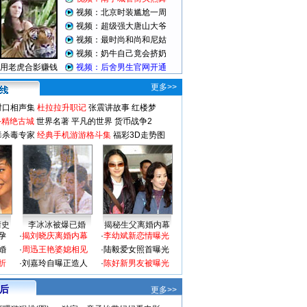
更多>>
对口相声集
杜拉拉升职记
张震讲故事
红楼梦
-精绝古城
世界名著
平凡的世界
货币战争2
毒杀毒专家
经典手机游游格斗集
福彩3D走势图
情史
李冰冰被爆已婚
揭秘生父离婚内幕
孕
·
揭刘晓庆离婚内幕
·
李幼斌新恋情曝光
婚
·
周迅王艳婆媳相见
·
陆毅爱女照首曝光
折
·
刘嘉玲自曝正造人
·
陈好新男友被曝光
 后
更多>>