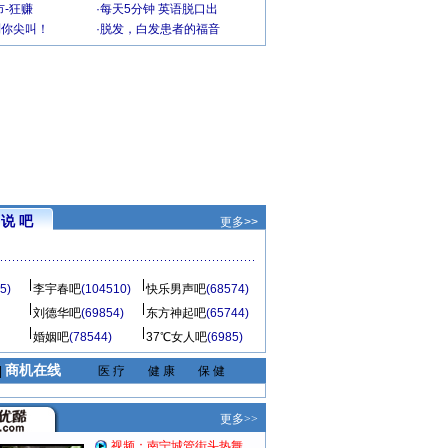
-狂赚
·
每天5分钟 英语脱口出
到你尖叫！
·
脱发，白发患者的福音
说 吧
更多>>
5)
李宇春吧
(104510)
快乐男声吧
(68574)
刘德华吧
(69854)
东方神起吧
(65744)
婚姻吧
(78544)
37℃女人吧
(6985)
商机在线
|
医 疗
健 康
保 健