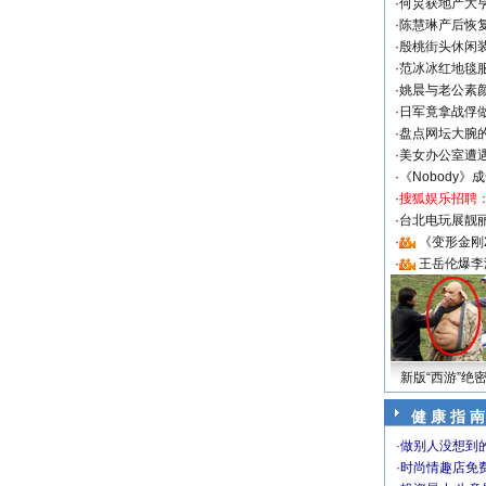
·
何炅获地产大亨
·
陈慧琳产后恢复
·
殷桃街头休闲装
·
范冰冰红地毯
·
姚晨与老公素
·
日军竟拿战俘
·
盘点网坛大腕
·
美女办公室遭
·
《Nobody》
·
搜狐娱乐招聘
·
台北电玩展靓丽S
·
《变形金刚
·
王岳伦爆李
新版“西游”绝
健 康 指 南
·
做别人没想到的
·
时尚情趣店免