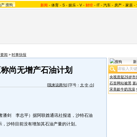
地产
搜狗
新闻
-
体育
-
S
-
娱乐
-
V
-
财经
-
IT
-
汽车
-
房产
-
家居
-
际要闻
>
时事快报
新
臣称尚无增产石油计划
央视质疑29岁市
石首网站被黑
篡
[
我来说两句
] [字号：
大
中
小
]
宋美龄牛奶洗澡
者潘剑 李志平）据阿联酋通讯社报道，沙特石油
示，沙特目前没有增加其石油产量的计划。