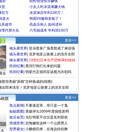
最好
·
轻松创业快乐赚钱
供货
·
小女人吃冰淇淋赚大钱
赚百万
·
冰淇淋店年利108万！
就是火
·
韩国V8服饰卖疯了！
玩具超市
·
高血压病人 如何进补
深埋代替火化
·
六毛钱成本 年利润100万
更多>>
镜头看世界
|
音乐喷泉广场竟然成了淋浴场
镜头看世界
|
克罗地亚公路赛上的洗车女郎
镜头看世界
|
19世纪日本生产恐怖孕妇娃娃
民间纪事
|
黑河打狗打出来的问题
民间纪事
|
明星代言假药应该视为共犯吗
聚会
秘那些美丽“床模”怎样炼成的(组图)
感女郎来洗车！克罗地亚公路赛上的洗车女郎
更多>>
焦点新闻
|
不要迷恋哥，哥只是一个鬼
贴贴图图
|
英媒评出2009年度搞怪发明
娱乐旮旯
|
当红明星不仅仅是名利双收
情感世界
|
后悔嫁给这样一个山西男人
型男索女
|
小糖精归来，在海边轻轻舞
口水