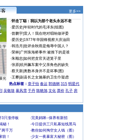
更多>>
·
怀念丁聪：我以为那个老头永远不老
·
爱历史
|
年轻时代的毛泽东(组图)
·
曾鹏宇
|
雷人！我在绝对唱响做评委
·
爱历史
|
1977年华国锋视察大庆油田
·
韩浩月
|
批评余秋雨是侮辱中国人？
上学
·
荣林
|
广州珠海桥事件:被推下的是谁
·
朱顺忠
|
如何把贪官关进笼子里
·
张原
|
杭州飙车案中父亲角色的缺失
·
蔡天新
|
奥数本身并不是坏事(图)
·
王攀
|
副县长之女施暴的卫生巾疑虑
曝光
热点标签：
章子怡
春运
郭德纲
315
明星代
烈
吴敬琏
暴风雪
于丹
陈晓旭
文化
票价
孔子
房
开3只涨停板
·
完美妈咪--保养有新招
大揭秘！
·
今日提供三只私幕短线黑马
了两千万
·
教你如何掏空女人钱（图）
家纺！
·
少女一夜暴富大秘密（图）