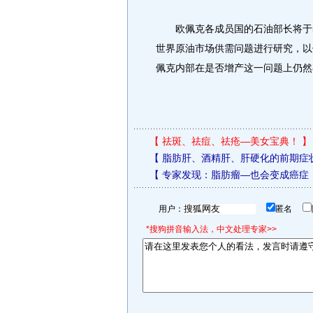
欧佩克各成员国的石油部长将于5
世界原油市场供需问题进行研究，以
佩克内部在是否增产这一问题上仍然
【
祛斑、祛痘、祛疮—美女宝典！
】
【
脂肪肝、酒精肝、肝硬化的前期症
【
专家发现：脂肪瘤—也会变成癌症
用户：
匿名
*搜狗拼音输入法，中文处理专家>>