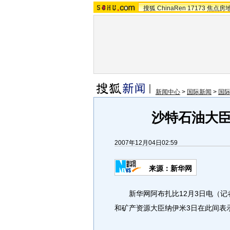
搜狐
ChinaRen
17173
焦点房
新闻中心
>
国际新闻
>
国
沙特石油大
2007年12月04日02:59
来源：新华网
新华网阿布扎比12月3日电（记
和矿产资源大臣纳伊米3日在此间表