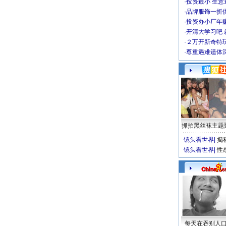
·
投资最小 生意
·
品牌服饰一折
·
投资办小厂年
·
开清大学习吧 
·
２万开新奇特
·
尊重遇难遗体
抓拍黑丝袜主题
镜头看世界
|
揭
镜头看世界
|
性
每天在吞别人