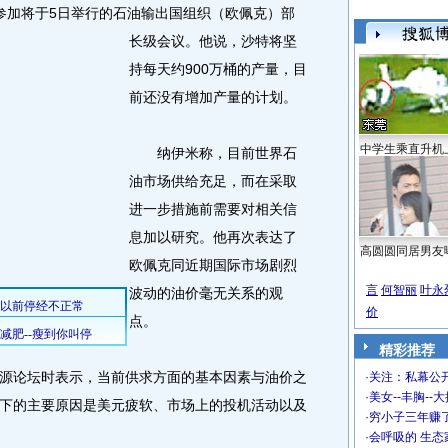
加将于5日举行的石油输出国组织（欧佩克）部
长级会议。
他说，沙特将坚
持每天约900万桶的产量，目
前还没有增加产量的计划。
中学生乘直升机
纳伊米称，目前世界石
油市场供给充足，而在采取
进一步措施前需要对相关信
息加以研究。他再次表达了
高圆圆同居男友
欧佩克同近期国际市场剧烈
言
何智丽
叶永
波动的油价毫无关系的观
价
点。
精彩推荐
论坛时表示，当前供求方面的基本因素与油价之
·
关注：私幕公
·
美女--丰胸--
下的主要原因是美元疲软、市场上的投机活动以及
·
穷小子三年赚
·
会呼吸的 生态