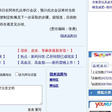
·
开教育玩具超市
·
睡觉减肥--瘦
日在阿布扎比举行会议，预计此次会议将对当前
便制定欧佩克下一步采取的步骤。据报道，目前欧
存在着意见分歧。
(责任编辑：张勇)
[
我来说两句
]
【
湿疹、皮炎、荨麻疹最新发现！
】
状
】
【
热点：新药问世-乙肝转阴已成现实
】
！
】
【
高血压、高血脂——新药震憾上市！
】
说 吧 排 行
上证指数
(7744
我来说两句
隐藏地址
设为辩论话题
苏醒吧
(41523)
精华区
贴图吧
(68789)
辩论区
搜狐分类