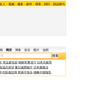
女人
-
视频
-
播客
-
邮件
-
博客
-
BBS
-
我说两句
闻
网页
博客
音乐
图片
说吧
长
邓玉娇失踪
朝鲜军事演习
日本兵赎罪
改温总讲话
夏日减肥秘方
日本瘦脸法
中共卧底结局
慈禧不快乐
侵略中国报告