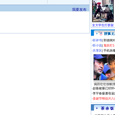
我要发布
·
听评书
|
郭德纲
·
听小说
|
鬼吹灯1
·
共享区
|
手机病
揭田壮壮徐帆
·
赵薇被爆已经怀
·
李宇春爆遭母逼
·
圣诞节明信片八
茶 余 饭