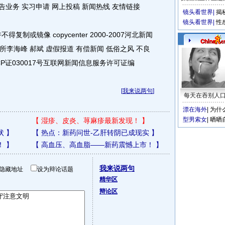
业务 实习申请 网上投稿 新闻热线 友情链接
镜头看世界
|
揭
镜头看世界
|
性
或镜像 copycenter 2000-2007河北新闻
李海峰 郝斌 虚假报道 有偿新闻 低俗之风 不良
ICP证030017号互联网新闻信息服务许可证编
[
我来说两句
]
每天在吞别人
漂在海外
|
为什
型男索女
|
晒晒
【
湿疹、皮炎、荨麻疹最新发现！
】
状
】
【
热点：新药问世-乙肝转阴已成现实
】
！
】
【
高血压、高血脂——新药震憾上市！
】
我来说两句
隐藏地址
设为辩论话题
精华区
辩论区