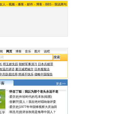
女人
-
视频
-
播客
-
邮件
-
博客
-
BBS
-
我说两句
闻
网页
博客
音乐
图片
说吧
长
邓玉娇失踪
朝鲜军事演习
日本兵赎罪
改温总讲话
夏日减肥秘方
日本瘦脸法
中共卧底结局
慈禧不快乐
侵略中国报告
更多>>
·
怀念丁聪：我以为那个老头永远不老
·
爱历史
|
年轻时代的毛泽东(组图)
·
曾鹏宇
|
雷人！我在绝对唱响做评委
·
爱历史
|
1977年华国锋视察大庆油田
·
韩浩月
|
批评余秋雨是侮辱中国人？
上学