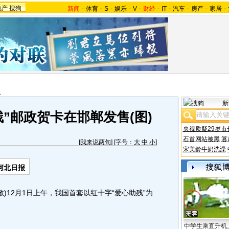
地产
搜狗
新闻
-
体育
-
S
-
娱乐
-
V
-
财经
-
IT
-
汽车
-
房产
-
家居
-
报
新
”邮政贺卡在邯郸发售(图)
央视质疑29岁市
石首网站被黑
篡
[
我来说两句
] [字号：
大
中
小
]
宋美龄牛奶洗澡
河北日报
12月1日上午，我国首套以红十字“爱心助残”为
中学生乘直升机