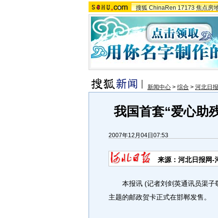
搜狐
ChinaRen
17173
焦点房
新闻中心
>
综合
>
河北日
我国首套“爱心助残
2007年12月04日07:53
来源：河北日报网-
本报讯 (记者刘剑英通讯员渠子敬)
主题的邮政贺卡正式在邯郸发售。