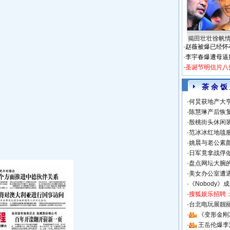
揭田壮壮徐帆
·
赵薇被爆已经怀
·
李宇春爆遭母逼
·
圣诞节明信片八
茶 余 饭
·
何炅获地产大亨
·
陈慧琳产后恢复
·
殷桃街头休闲装
·
范冰冰红地毯
·
姚晨与老公素
·
日军竟拿战俘
·
盘点网坛大腕
·
美女办公室遭
·
《Nobody》
·
搜狐娱乐招聘
·
台北电玩展靓丽S
·
《变形金刚
·
王岳伦爆李