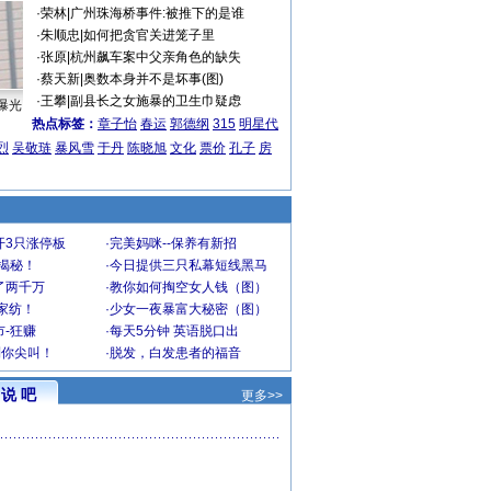
·
荣林
|
广州珠海桥事件:被推下的是谁
·
朱顺忠
|
如何把贪官关进笼子里
·
张原
|
杭州飙车案中父亲角色的缺失
·
蔡天新
|
奥数本身并不是坏事(图)
·
王攀
|
副县长之女施暴的卫生巾疑虑
曝光
热点标签：
章子怡
春运
郭德纲
315
明星代
烈
吴敬琏
暴风雪
于丹
陈晓旭
文化
票价
孔子
房
开3只涨停板
·
完美妈咪--保养有新招
大揭秘！
·
今日提供三只私幕短线黑马
了两千万
·
教你如何掏空女人钱（图）
家纺！
·
少女一夜暴富大秘密（图）
-狂赚
·
每天5分钟 英语脱口出
到你尖叫！
·
脱发，白发患者的福音
说 吧
更多>>