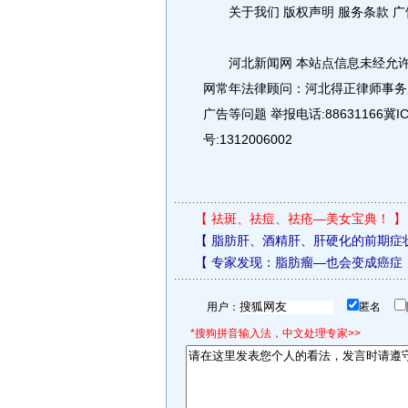
关于我们 版权声明 服务条款 广告
河北新闻网 本站点信息未经允许不得复制
网常年法律顾问：河北得正律师事务所
广告等问题 举报电话:88631166冀
号:1312006002
【
祛斑、祛痘、祛疮—美女宝典！
】
【
脂肪肝、酒精肝、肝硬化的前期症
【
专家发现：脂肪瘤—也会变成癌症
用户：
匿名
*搜狗拼音输入法，中文处理专家>>