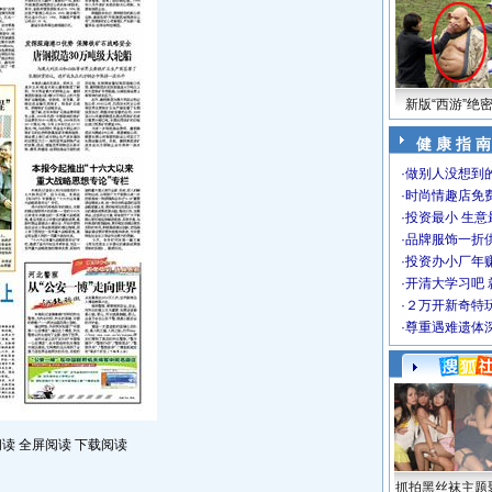
新版“西游”绝
健 康 指 南
·
做别人没想到的
·
时尚情趣店免
·
投资最小 生意
·
品牌服饰一折
·
投资办小厂年
·
开清大学习吧 
·
２万开新奇特
·
尊重遇难遗体
读 全屏阅读 下载阅读
抓拍黑丝袜主题