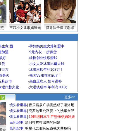
密照
王菲小女儿李嫣曝光
酒井法子痛哭谢罪
生意 图
·
孕妈妈美腹火爆加盟中
费加盟
·
9元内衣 一折供货
最好
·
轻松创业快乐赚钱
供货
·
小女人吃冰淇淋赚大钱
赚百万
·
冰淇淋店年利108万！
就是火
·
韩国V8服饰卖疯了！
玩具超市
·
高血压病人 如何进补
深埋代替火化
·
六毛钱成本 年利润100万
更多>>
镜头看世界
|
音乐喷泉广场竟然成了淋浴场
镜头看世界
|
克罗地亚公路赛上的洗车女郎
镜头看世界
|
19世纪日本生产恐怖孕妇娃娃
民间纪事
|
黑河打狗打出来的问题
民间纪事
|
明星代言假药应该视为共犯吗
聚会