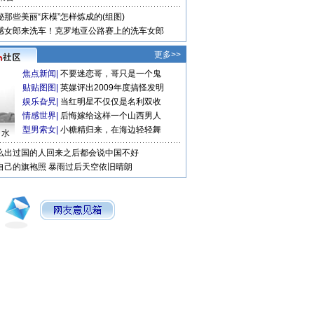
秘那些美丽“床模”怎样炼成的(组图)
感女郎来洗车！克罗地亚公路赛上的洗车女郎
更多>>
焦点新闻
|
不要迷恋哥，哥只是一个鬼
贴贴图图
|
英媒评出2009年度搞怪发明
娱乐旮旯
|
当红明星不仅仅是名利双收
情感世界
|
后悔嫁给这样一个山西男人
型男索女
|
小糖精归来，在海边轻轻舞
口水
么出过国的人回来之后都会说中国不好
自己的旗袍照
暴雨过后天空依旧晴朗