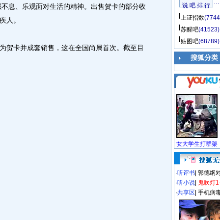
说 吧 排 行
自强不息、乐观面对生活的精神。出售贺卡的部分收
上证指数
(7744
疾人。
苏醒吧
(41523)
贴图吧
(68789)
贺卡并成套销售，这在全国尚属首次。截至目
搜狐分类
·
听评书
|
郭德纲
·
听小说
|
鬼吹灯1
·
共享区
|
手机病