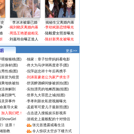
情史
李冰冰被爆已婚
揭秘生父离婚内幕
孕
·
揭刘晓庆离婚内幕
·
李幼斌新恋情曝光
婚
·
周迅王艳婆媳相见
·
陆毅爱女照首曝光
折
·
刘嘉玲自曝正造人
·
陈好新男友被曝光
 后
更多>>
喂猕猴桃(图)
·
独家：章子怡带妈妈看电影
好身材(图)
·
佟大为马伊琍再度牵手(图)
秀性感(图)
·
倪萍赵忠祥十年后再携手
服装皆为租赁
·
刘涛富豪老公为家产求生子
颜乘地铁被拍
·
舒淇醉酒瞬间惨被抓拍(图)
做活体解剖
·
实拍漂亮的地摊西施(组图)
的暴烈脾气
·
世界九大罪恶之城(组图)
遇灵异事件
·
李孝利新欢私密视频曝光
成命案导火索
·
孟庭苇可爱儿子最新照(图)
：加入我们吧！
·
点击进入搜狐娱乐影视库
howGirl
·
游戏史上最般配的十对情侣
2》送票！
·
张元首透露戒毒生活
湘胎教
·
令人惊叹太空步下楼方式