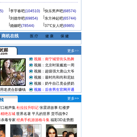
5)
李宇春吧
(104510)
快乐男声吧
(68574)
刘德华吧
(69854)
东方神起吧
(65744)
婚姻吧
(78544)
37℃女人吧
(6985)
商机在线
|
医 疗
健 康
保 健
更多>>
对口相声集
杜拉拉升职记
张震讲故事
红楼梦
-精绝古城
世界名著
平凡的世界
货币战争2
毒杀毒专家
经典手机游游格斗集
福彩3D走势图