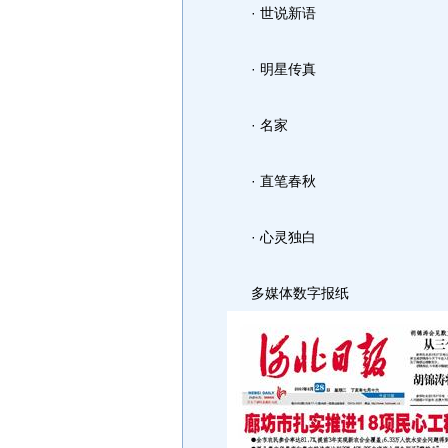
· 世说新语
· 明星传真
· 名家
· 直笔春秋
· 心灵独白
多媒体数字报纸