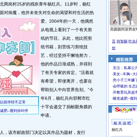
两岗村25岁的残疾青年杨红兵。11岁时，杨红
面对病魔，他并未丧失对生命的渴望和对生活的热
爱。2004年的一天，他偶然
从电视上看到了一个有关剪
高圆圆同居男友
纸的节目。从此，他比照剪
言
何智丽
叶永
纸书籍，刻苦练习剪纸技
价
艺，经过坚持不懈地努力，
精彩推荐
他的作品日渐成熟，并得到
·
关注：私幕公
了有关专家的肯定。“活着就
·
美女--丰胸--
·
穷小子三年赚
有希望，即便离开，也要在
·
会呼吸的 生态
帮助别人中向世界告别。”今
·
开教育玩具超市
年6月，杨红兵向邯郸市红
·
睡觉减肥--瘦
十字会递交了捐献眼角膜的
申请。
相 关 说 吧
杨红兵
，该市邮政部门决定以其作品为题材，发行