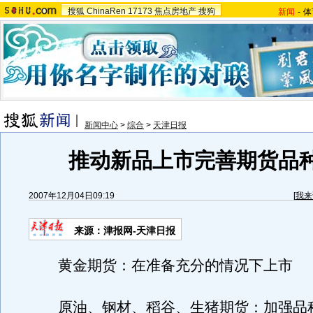
搜狐
ChinaRen
17173
焦点房地产
搜狗
新闻
-
体
新闻中心
>
综合
>
天津日报
推动新品上市完善期货品
2007年12月04日09:19
[
我来
来源：津报网-天津日报
黄金期货：在准备充分的情况下上市
原油、钢材、稻谷、生猪期货：加强品