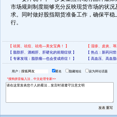
市场规则制度能够充分反映现货市场的状况
求。同时做好股指期货准备工作，确保平稳
行。
【
祛斑、祛痘、祛疮—美女宝典！
】
【
湿疹、皮炎、荨
【
脂肪肝、酒精肝、肝硬化的前期症状
】
【
热点：新药问世
【
专家发现：脂肪瘤—也会变成癌症！
】
【
高血压、高血脂
用户：
匿名
隐藏地址
设为辩论话题
*搜狗拼音输入法，中文处理专家>>